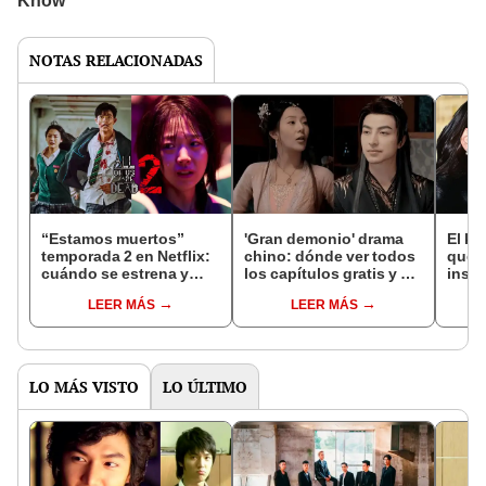
NOTAS RELACIONADAS
“Estamos muertos”
'Gran demonio' drama
El k-
temporada 2 en Netflix:
chino: dónde ver todos
que 
cuándo se estrena y
los capítulos gratis y en
inspi
avances de la
subespañol
de am
LEER MÁS
LEER MÁS
temporada
de S
LO MÁS VISTO
LO ÚLTIMO