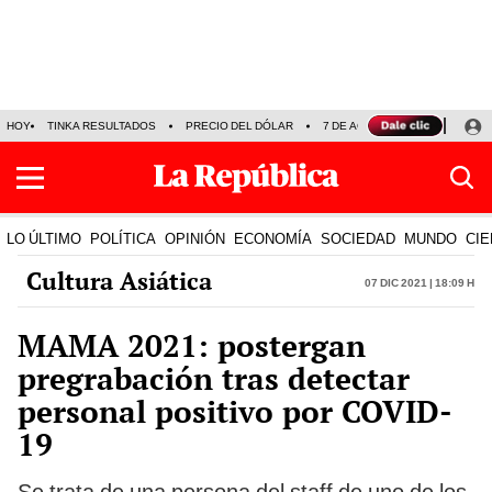
HOY
TINKA RESULTADOS
PRECIO DEL DÓLAR
7 DE AGOSTO
OLLANTA H
LO ÚLTIMO
POLÍTICA
OPINIÓN
ECONOMÍA
SOCIEDAD
MUNDO
CIE
Cultura Asiática
07 Dic 2021 | 18:09 h
MAMA 2021: postergan
pregrabación tras detectar
personal positivo por COVID-
19