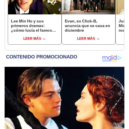
Lee Min Ho y sus
Evan, ex Click-B,
Jung 
primeros dramas:
anuncia que se casa en
Min v
¿cómo lucía el famoso
diciembre
rodaj
actor antes de “Boys
puert
LEER MÁS
LEER MÁS
over flowers”?
desa
roma