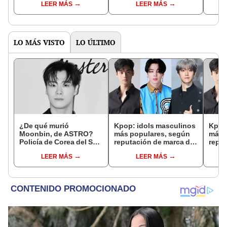
LEER MÁS
LEER MÁS
temporada
de S
LO MÁS VISTO
LO ÚLTIMO
¿De qué murió
Kpop: idols masculinos
Kpop
Moonbin, de ASTRO?
más populares, según
más 
Policía de Corea del Sur
reputación de marca de
reput
revela posible causa de
enero
ener
LEER MÁS
LEER MÁS
fallecimiento