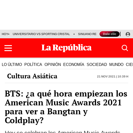
HOY
UNIVERSITARIO VS SPORTING CRISTAL
SINUANO RESULTADOS HOY
CA
LO ÚLTIMO
POLÍTICA
OPINIÓN
ECONOMÍA
SOCIEDAD
MUNDO
CIE
Cultura Asiática
21 Nov 2021 | 10:39 h
BTS: ¿a qué hora empiezan los
American Music Awards 2021
para ver a Bangtan y
Coldplay?