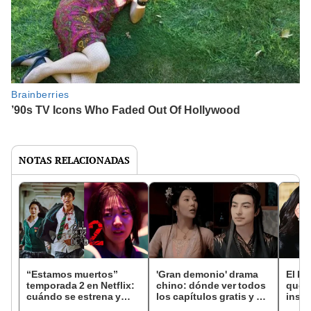
NOTAS RELACIONADAS
“Estamos muertos”
'Gran demonio' drama
El k-
temporada 2 en Netflix:
chino: dónde ver todos
que 
cuándo se estrena y
los capítulos gratis y en
inspi
avances de la
subespañol
de am