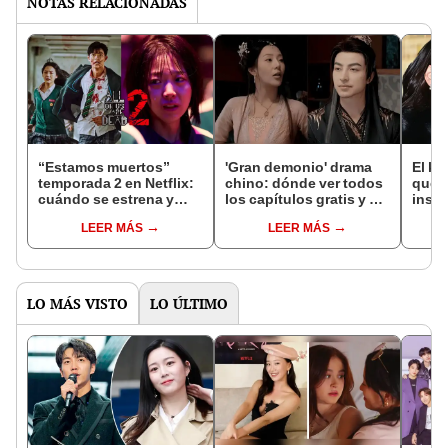
NOTAS RELACIONADAS
“Estamos muertos”
'Gran demonio' drama
El k-
temporada 2 en Netflix:
chino: dónde ver todos
que 
cuándo se estrena y
los capítulos gratis y en
inspi
avances de la
subespañol
de am
LEER MÁS
LEER MÁS
temporada
de S
LO MÁS VISTO
LO ÚLTIMO