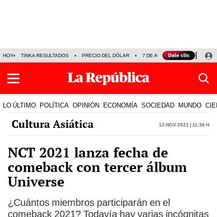
HOY
TINKA RESULTADOS
PRECIO DEL DÓLAR
7 DE AGOSTO
OLLANTA H
LO ÚLTIMO
POLÍTICA
OPINIÓN
ECONOMÍA
SOCIEDAD
MUNDO
CIE
Cultura Asiática
12 Nov 2021 | 11:36 h
NCT 2021 lanza fecha de
comeback con tercer álbum
Universe
¿Cuántos miembros participarán en el
comeback 2021? Todavía hay varias incógnitas