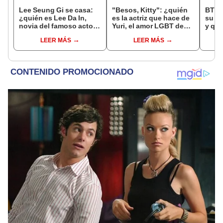
Lee Seung Gi se casa:
"Besos, Kitty": ¿quién
BTS:
¿quién es Lee Da In,
es la actriz que hace de
su c
novia del famoso actor
Yuri, el amor LGBT de
y qué
de "Vagabond"?
Kitty en la serie de
posi
LEER MÁS
LEER MÁS
Netflix?