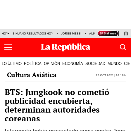
HOY
SINUANO RESULTADOS HOY
JORGE MESSI
ALIANZA LIMA VS SPORT BO
LO ÚLTIMO
POLÍTICA
OPINIÓN
ECONOMÍA
SOCIEDAD
MUNDO
CIE
Cultura Asiática
29 Oct 2021 | 16:18 h
BTS: Jungkook no cometió
publicidad encubierta,
determinan autoridades
coreanas