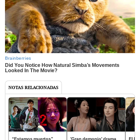
NOTAS RELACIONADAS
“Estamos muertos”
'Gran demonio' drama
El k-