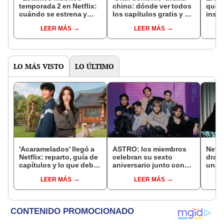
temporada 2 en Netflix:
chino: dónde ver todos
que 
cuándo se estrena y
los capítulos gratis y en
inspi
avances de la
subespañol
de am
LEER MÁS
LEER MÁS
temporada
de S
LO MÁS VISTO
LO ÚLTIMO
'Acaramelados' llegó a
ASTRO: los miembros
Netfl
Netflix: reparto, guía de
celebran su sexto
dram
capítulos y lo que debes
aniversario junto con
una m
saber de la nueva serie
AROHA
la IA 
LEER MÁS
LEER MÁS
coreana
novio
com