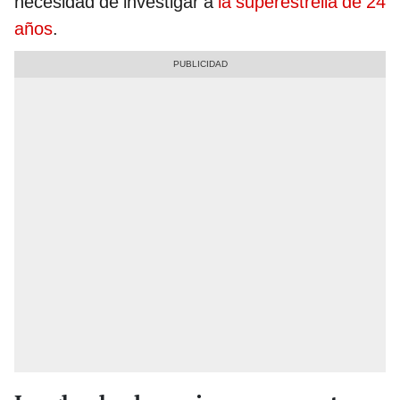
necesidad de investigar a
la superestrella de 24
años
.