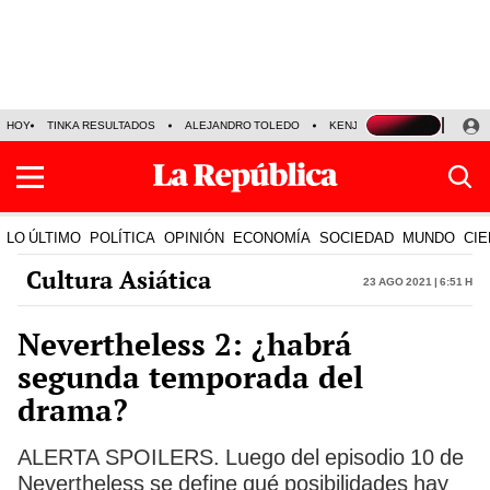
HOY
TINKA RESULTADOS
ALEJANDRO TOLEDO
KENJI FUJIMORI
PRECIO
LO ÚLTIMO
POLÍTICA
OPINIÓN
ECONOMÍA
SOCIEDAD
MUNDO
CIE
Cultura Asiática
23 Ago 2021 | 6:51 h
Nevertheless 2: ¿habrá
segunda temporada del
drama?
ALERTA SPOILERS. Luego del episodio 10 de
Nevertheless se define qué posibilidades hay