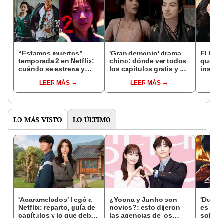
“Estamos muertos”
'Gran demonio' drama
El k-
temporada 2 en Netflix:
chino: dónde ver todos
que 
cuándo se estrena y
los capítulos gratis y en
inspi
avances de la
subespañol
de am
LEER MÁS
LEER MÁS
temporada
de S
LO MÁS VISTO
LO ÚLTIMO
'Acaramelados' llegó a
¿Yoona y Junho son
'Dulc
Netflix: reparto, guía de
novios?: esto dijeron
es Pa
capítulos y lo que debes
las agencias de los
solda