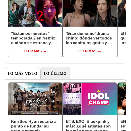
“Estamos muertos”
'Gran demonio' drama
El k-
temporada 2 en Netflix:
chino: dónde ver todos
que 
cuándo se estrena y
los capítulos gratis y en
inspi
avances de la
subespañol
de am
LEER MÁS
LEER MÁS
temporada
de S
LO MÁS VISTO
LO ÚLTIMO
Kim Soo Hyun estaría a
BTS, EXO, Blackpink y
ENHY
punto de fundar su
más: ¿qué artistas son
sufri
propia agencia
los más populares en
sasa