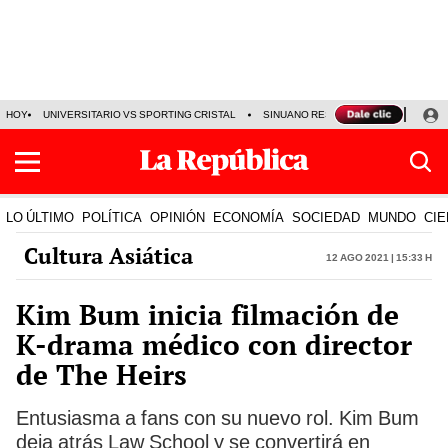
HOY
UNIVERSITARIO VS SPORTING CRISTAL
SINUANO RESULTADOS HOY
CA
LO ÚLTIMO
POLÍTICA
OPINIÓN
ECONOMÍA
SOCIEDAD
MUNDO
CIE
Cultura Asiática
12 Ago 2021 | 15:33 h
Kim Bum inicia filmación de
K-drama médico con director
de The Heirs
Entusiasma a fans con su nuevo rol. Kim Bum
deja atrás Law School y se convertirá en