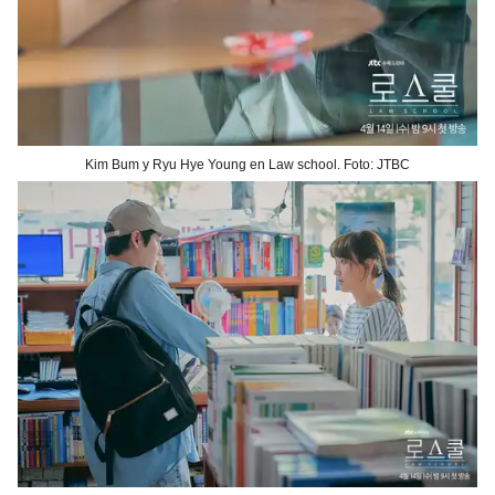
Kim Bum y Ryu Hye Young en Law school. Foto: JTBC