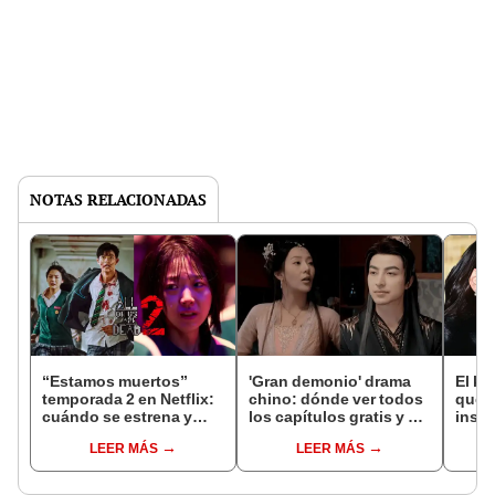
NOTAS RELACIONADAS
“Estamos muertos”
'Gran demonio' drama
El k-
temporada 2 en Netflix:
chino: dónde ver todos
que 
cuándo se estrena y
los capítulos gratis y en
inspi
avances de la
subespañol
de am
LEER MÁS
LEER MÁS
temporada
de S