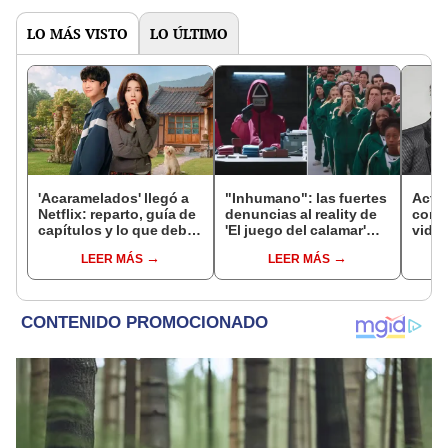
LO MÁS VISTO
LO ÚLTIMO
'Acaramelados' llegó a
"Inhumano": las fuertes
Actor
Netflix: reparto, guía de
denuncias al reality de
confi
capítulos y lo que debes
'El juego del calamar'
video
saber de la nueva serie
antes de su estreno en
ir a 
LEER MÁS
LEER MÁS
coreana
Netflix