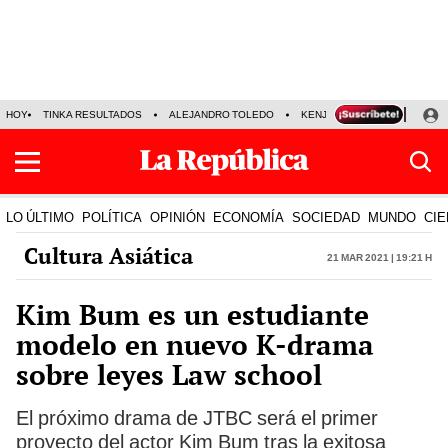
HOY
TINKA RESULTADOS
ALEJANDRO TOLEDO
KENJI FUJIMORI
PRECIO
LO ÚLTIMO
POLÍTICA
OPINIÓN
ECONOMÍA
SOCIEDAD
MUNDO
CIE
Cultura Asiática
21 Mar 2021 | 19:21 h
Kim Bum es un estudiante
modelo en nuevo K-drama
sobre leyes Law school
El próximo drama de JTBC será el primer
proyecto del actor Kim Bum tras la exitosa