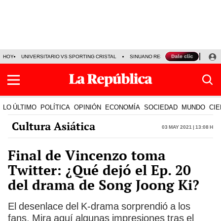
HOY
UNIVERSITARIO VS SPORTING CRISTAL
SINUANO RESULTADOS HOY
CA
LO ÚLTIMO
POLÍTICA
OPINIÓN
ECONOMÍA
SOCIEDAD
MUNDO
CIE
Cultura Asiática
03 May 2021 | 13:08 h
Final de Vincenzo toma
Twitter: ¿Qué dejó el Ep. 20
del drama de Song Joong Ki?
El desenlace del K-drama sorprendió a los
fans. Mira aquí algunas impresiones tras el