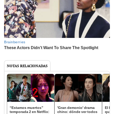
NOTAS RELACIONADAS
“Estamos muertos”
'Gran demonio' drama
El k-
temporada 2 en Netflix:
chino: dónde ver todos
que 