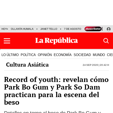
HOY
OLLANTA HUMALA
JANET TELLO
7 DE AGOSTO
TINKA RESULTADOS
LO ÚLTIMO
POLÍTICA
OPINIÓN
ECONOMÍA
SOCIEDAD
MUNDO
CIE
Cultura Asiática
24 Sep 2020 | 20:42 h
Record of youth: revelan cómo
Park Bo Gum y Park So Dam
practican para la escena del
beso