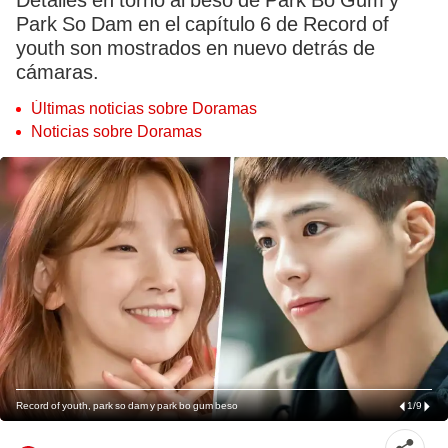
Detalles en torno al beso de Park Bo Gum y
Park So Dam en el capítulo 6 de Record of
youth son mostrados en nuevo detrás de
cámaras.
Últimas noticias sobre Doramas
Noticias sobre Doramas
Record of youth, park so dam y park bo gum beso
1
/
9