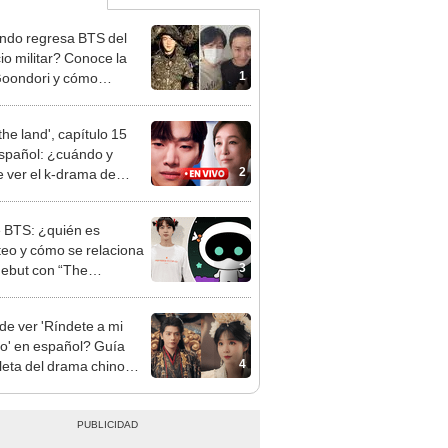
do regresa BTS del
cio militar? Conoce la
1
oondori y cómo
rgarla en tu celular
the land', capítulo 15
spañol: ¿cuándo y
2
 ver el k-drama de
 y Junho?
e BTS: ¿quién es
eo y cómo se relaciona
3
debut con “The
naut”?
e ver 'Ríndete a mi
o' en español? Guía
4
eta del drama chino