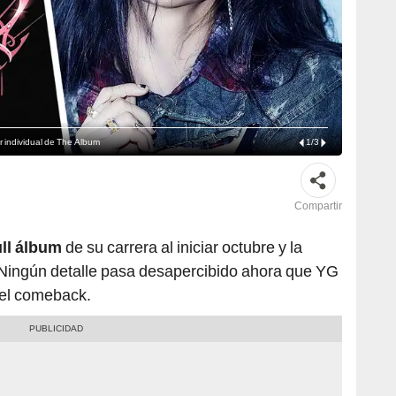
r individual de The Album
1
/
3
Compartir
ull álbum
de su carrera al iniciar octubre y la
Ningún detalle pasa desapercibido ahora que YG
del comeback.