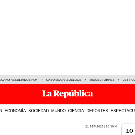
NUANO RESULTADOS HOY
CASO MOCHASUELDOS
MIGUEL TORRES
LEY PU
N
ECONOMÍA
SOCIEDAD
MUNDO
CIENCIA
DEPORTES
ESPECTÁCU
21 Sep 2020 | 20:39 h
LO