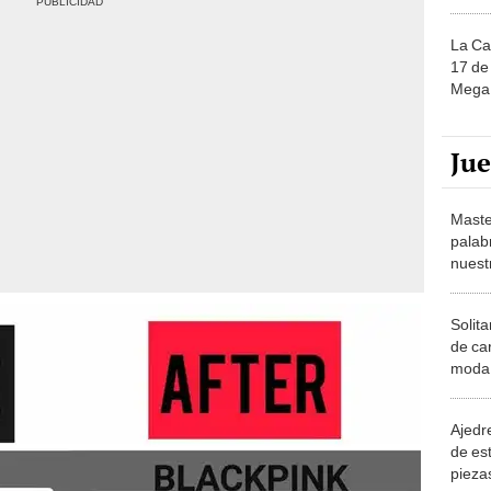
La Ca
17 de 
Mega 
Ju
Maste
palab
nuest
Solita
de ca
moda.
demue
Ajedre
de es
piezas