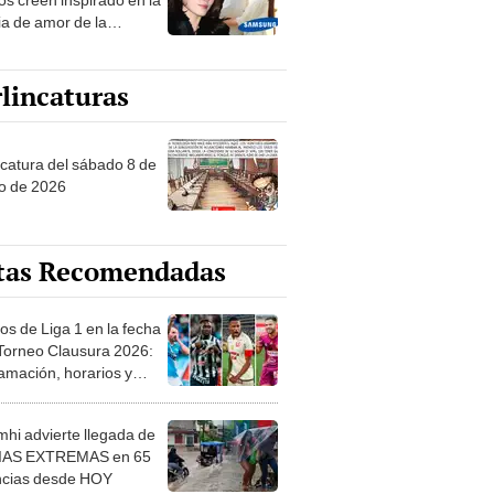
ia de amor de la
era de Samsung
lincaturas
ncatura del sábado 8 de
o de 2026
tas Recomendadas
os de Liga 1 en la fecha
 Torneo Clausura 2026:
amación, horarios y
 ver
hi advierte llegada de
IAS EXTREMAS en 65
ncias desde HOY