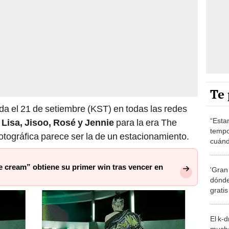
Te 
da el 21 de setiembre (KST) en todas las redes
“Esta
Lisa, Jisoo, Rosé y Jennie
para la era The
tempo
otográfica parece ser la de un estacionamiento.
cuánd
de la
cream” obtiene su primer win tras vencer en
'Gran
dónde
grati
El k-
mucho