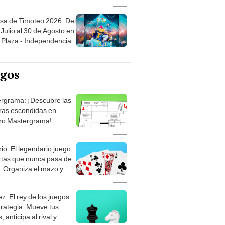
sa de Timoteo 2026: Del
Julio al 30 de Agosto en
Plaza - Independencia
egos
rgrama: ¡Descubre las
ras escondidas en
ro Mastergrama!
rio: El legendario juego
rtas que nunca pasa de
 Organiza el mazo y
stra tu habilidad.
z: El rey de los juegos
trategia. Mueve tus
, anticipa al rival y