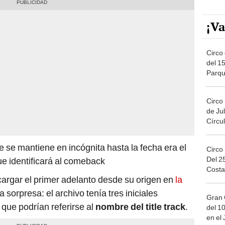
¡Va
Circo 
del 15
Parqu
Migue
Circo
de Jul
Círcul
e se mantiene en incógnita hasta la fecha era el
Circo
Del 2
ue identificará al comeback
Costa
argar el primer adelanto desde su origen en
la
 sorpresa: el archivo tenía tres iniciales
Gran 
e podrían referirse al
nombre del title track
.
del 10
en el