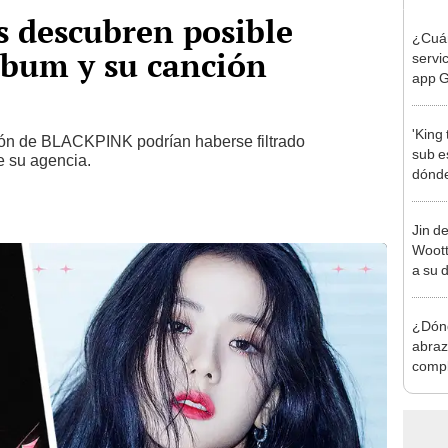
 descubren posible
¿Cuán
lbum y su canción
servi
app G
desca
'King 
ión de BLACKPINK podrían haberse filtrado
sub e
e su agencia.
dónde
Yoona
Jin d
Woott
a su 
astro
¿Dónd
abraz
compl
2025