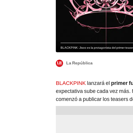
BLACKPINK: Jisoo es la protagonista del primer tease
La República
BLACKPINK
lanzará el
primer f
expectativa sube cada vez más. 
comenzó a publicar los teasers 