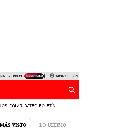
LPÍN
PRECIO DEL DÓLAR
CORTE DE LUZ
INICIAR SESIÓN
VIERNES 7 DE AGOSTO
ALBER
LOS
DÓLAR
DATEC
BOLETÍN
 MÁS VISTO
LO ÚLTIMO