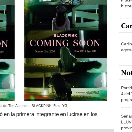
histor
hered
Car
Carli
agost
No
Partid
4 del
progr
dónde
cial de The Album de BLACKPINK. Foto: YG
ó en la primera integrante en lucirse en los
Senam
LLUV
provi