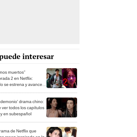
puede interesar
mos muertos”
rada 2 en Netflix:
o se estrena y avances
 temporada
 demonio' drama chino:
 ver todos los capítulos
s y en subespañol
drama de Netflix que
s creen inspirado en la