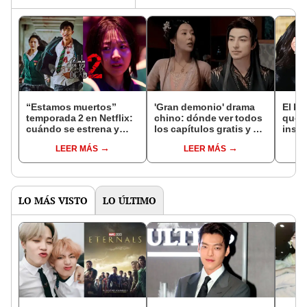
“Estamos muertos”
'Gran demonio' drama
El k-
temporada 2 en Netflix:
chino: dónde ver todos
que 
cuándo se estrena y
los capítulos gratis y en
inspi
avances de la
subespañol
de am
LEER MÁS
LEER MÁS
temporada
de S
LO MÁS VISTO
LO ÚLTIMO