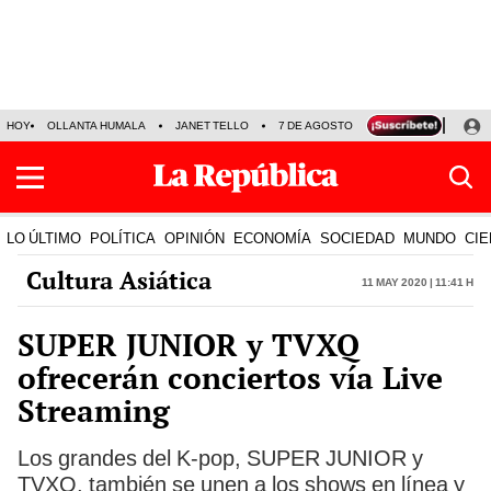
HOY
OLLANTA HUMALA
JANET TELLO
7 DE AGOSTO
TINKA RESULTADOS
LO ÚLTIMO
POLÍTICA
OPINIÓN
ECONOMÍA
SOCIEDAD
MUNDO
CIE
Cultura Asiática
11 May 2020 | 11:41 h
SUPER JUNIOR y TVXQ
ofrecerán conciertos vía Live
Streaming
Los grandes del K-pop, SUPER JUNIOR y
TVXQ, también se unen a los shows en línea y