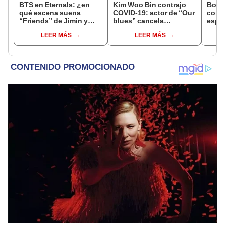
BTS en Eternals: ¿en
Kim Woo Bin contrajo
Boda
qué escena suena
COVID-19: actor de “Our
core
“Friends” de Jimin y
blues” cancela
esper
Taehyung?
actividades
de Pa
LEER MÁS
LEER MÁS
Tae 