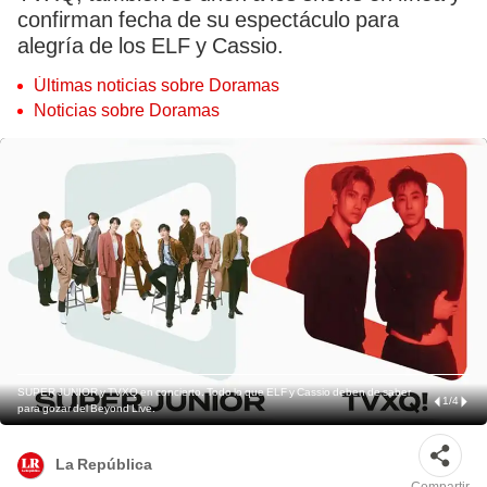
confirman fecha de su espectáculo para
alegría de los ELF y Cassio.
Últimas noticias sobre Doramas
Noticias sobre Doramas
SUPER JUNIOR y TVXQ en concierto. Todo lo que ELF y Cassio deben de saber
1
/
4
para gozar del Beyond Live.
La República