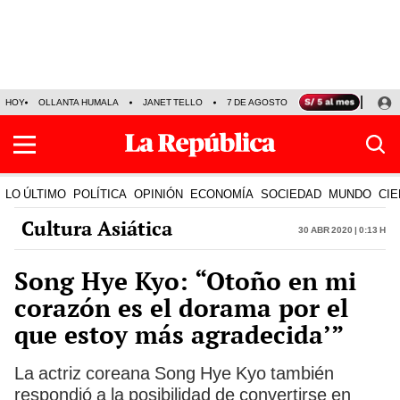
HOY
OLLANTA HUMALA
JANET TELLO
7 DE AGOSTO
TINKA RESULTADOS
LO ÚLTIMO
POLÍTICA
OPINIÓN
ECONOMÍA
SOCIEDAD
MUNDO
CIE
Cultura Asiática
30 Abr 2020 | 0:13 h
Song Hye Kyo: “Otoño en mi
corazón es el dorama por el
que estoy más agradecida’”
La actriz coreana Song Hye Kyo también
respondió a la posibilidad de convertirse en