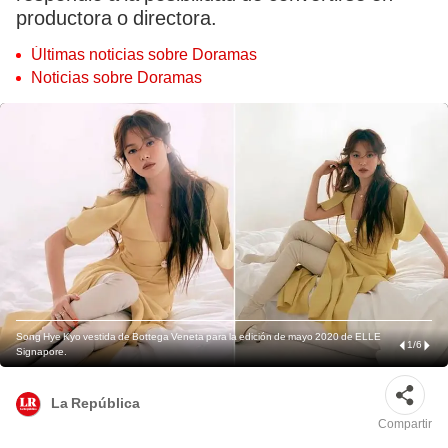
productora o directora.
Últimas noticias sobre Doramas
Noticias sobre Doramas
Song Hye Kyo vestida de Bottega Veneta para la edición de mayo 2020 de ELLE
1
/
6
Signapore.
La República
Compartir