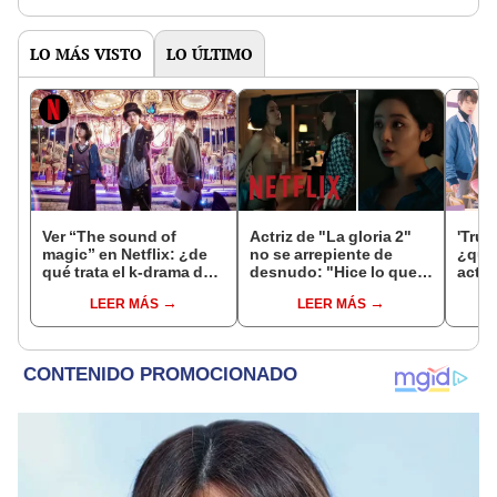
LO MÁS VISTO
LO ÚLTIMO
Ver “The sound of
Actriz de "La gloria 2"
'True
magic” en Netflix: ¿de
no se arrepiente de
¿qui
qué trata el k-drama de
desnudo: "Hice lo que
actor
Ji Chang Wook y Hwang
debía, esa escena era
Cha 
LEER MÁS
LEER MÁS
In Yeop?
crucial"
Netfl