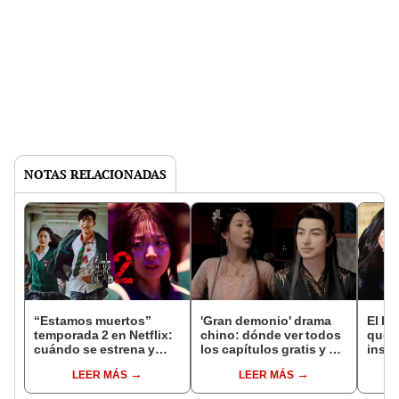
NOTAS RELACIONADAS
“Estamos muertos”
'Gran demonio' drama
El k-
temporada 2 en Netflix:
chino: dónde ver todos
que 
cuándo se estrena y
los capítulos gratis y en
inspi
avances de la
subespañol
de am
LEER MÁS
LEER MÁS
temporada
de S