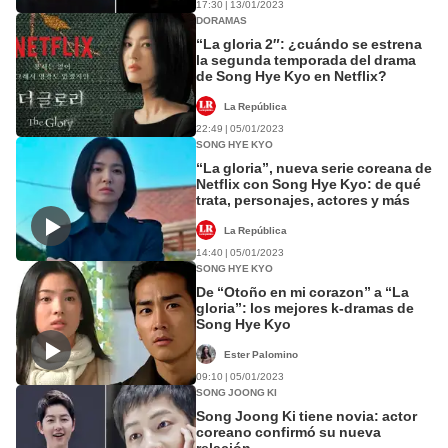
17:30 | 13/01/2023
DORAMAS
“La gloria 2″: ¿cuándo se estrena
la segunda temporada del drama
de Song Hye Kyo en Netflix?
La República
22:49 | 05/01/2023
SONG HYE KYO
“La gloria”, nueva serie coreana de
Netflix con Song Hye Kyo: de qué
trata, personajes, actores y más
La República
14:40 | 05/01/2023
SONG HYE KYO
De “Otoño en mi corazon” a “La
gloria”: los mejores k-dramas de
Song Hye Kyo
Ester Palomino
09:10 | 05/01/2023
SONG JOONG KI
Song Joong Ki tiene novia: actor
coreano confirmó su nueva
relación