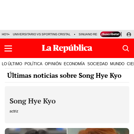
HOY
UNIVERSITARIO VS SPORTING CRISTAL
SINUANO RESULTADOS HOY
CA
LO ÚLTIMO
POLÍTICA
OPINIÓN
ECONOMÍA
SOCIEDAD
MUNDO
CIE
Últimas noticias sobre Song Hye Kyo
Song Hye Kyo
actriz