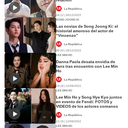
La República
18:12 | 30/12/2022
SONG JOONG KI
Las novias de Song Joong Ki: el
historial amoroso del actor de
“Vincenzo”
La República
09:20 | 28/12/2022
LEE MIN HO
Danna Paola desata envidia de
fans tras encuentro con Lee Min
Ho
La República
19:26 | 12/09/2022
LEE MIN HO
Lee Min Ho y Song Hye Kyo juntos
en evento de Fendi: FOTOS y
VIDEOS de los actores coreanos
La República
13:16 | 12/09/2022
LEE MIN HO