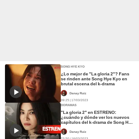
SONG HYE KYO
¿Lo mejor de "La gloria 2"? Fans
se rinden ante Song Hye Kyo en
brutal escena del k-drama
Danay Ruiz
09:25 | 17/03/2023
DORAMAS
"La gloria 2" en ESTRENO:
¿cuándo y dónde ver los nuevos
capítulos del k-drama de Song Hye
Kyo?
Danay Ruiz
23:50 | 16/03/2023