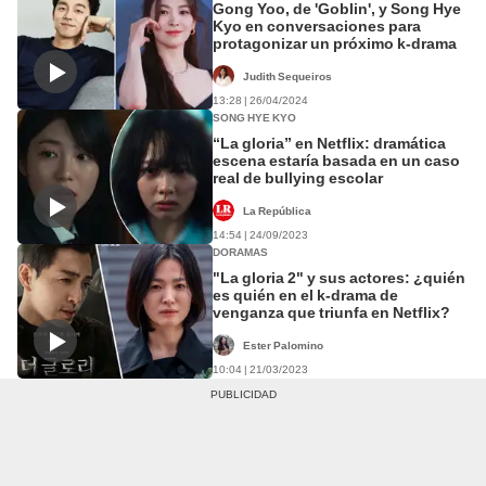
Gong Yoo, de 'Goblin', y Song Hye
Kyo en conversaciones para
protagonizar un próximo k-drama
Judith Sequeiros
13:28 | 26/04/2024
SONG HYE KYO
“La gloria” en Netflix: dramática
escena estaría basada en un caso
real de bullying escolar
La República
14:54 | 24/09/2023
DORAMAS
"La gloria 2" y sus actores: ¿quién
es quién en el k-drama de
venganza que triunfa en Netflix?
Ester Palomino
10:04 | 21/03/2023