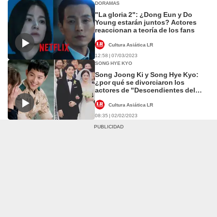
DORAMAS
"La gloria 2": ¿Dong Eun y Do
Young estarán juntos? Actores
reaccionan a teoría de los fans
Cultura Asiática LR
12:58 | 07/03/2023
SONG HYE KYO
Song Joong Ki y Song Hye Kyo:
¿por qué se divorciaron los
actores de "Descendientes del
sol"?
Cultura Asiática LR
08:35 | 02/02/2023