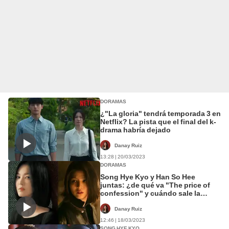
DORAMAS
¿"La gloria" tendrá temporada 3 en
Netflix? La pista que el final del k-
drama habría dejado
Danay Ruiz
13:28 | 20/03/2023
DORAMAS
Song Hye Kyo y Han So Hee
juntas: ¿de qué va "The price of
confession" y cuándo sale la
serie?
Danay Ruiz
12:46 | 18/03/2023
SONG HYE KYO