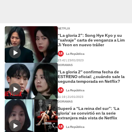
NETFLIX
“La gloria 2”: Song Hye Kyo y su
“salvaje” carta de venganza a Lim
Ji Yeon en nuevo tráiler
La República
15:42 | 23/01/2023
DORAMAS
“La gloria 2″ confirma fecha de
ESTRENO oficial: ¿cuándo sale la
segunda temporada en Netflix?
La República
11:19 | 21/01/2023
DORAMAS
Superó a “La reina del sur”: ‘La
gloria’ se convirtió en la serie
extranjera más vista de Netflix
La República