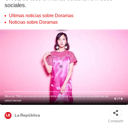
sociales.
Últimas noticias sobre Doramas
Noticias sobre Doramas
Mina de TWice es una de los tantos idols de Kpop que padecen de problemas de
1
/
5
salud mental
La República
Compartir