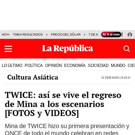
HOY
TINKA RESULTADOS
PRECIO DEL DÓLAR
7 DE AGOSTO
OLLANTA H
LO ÚLTIMO
POLÍTICA
OPINIÓN
ECONOMÍA
SOCIEDAD
MUNDO
CIE
Cultura Asiática
11 Feb 2020 | 9:02 h
TWICE: así se vive el regreso
de Mina a los escenarios
[FOTOS y VIDEOS]
Mina de TWICE hizo su primera presentación y
ONCE de todo el mundo celebran en redes