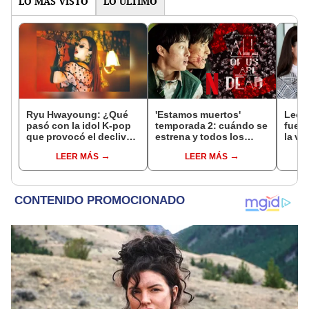
LO MÁS VISTO
LO ÚLTIMO
Ryu Hwayoung: ¿Qué
'Estamos muertos'
Lee 
pasó con la idol K-pop
temporada 2: cuándo se
fuer
que provocó el declive
estrena y todos los
la vid
de T-ara?
detalles de la nueva
ficci
LEER MÁS
LEER MÁS
entrega