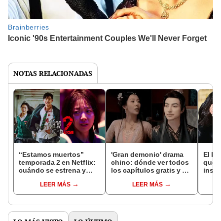
NOTAS RELACIONADAS
“Estamos muertos”
'Gran demonio' drama
El k-
temporada 2 en Netflix:
chino: dónde ver todos
que 
cuándo se estrena y
los capítulos gratis y en
inspi
avances de la
subespañol
de am
LEER MÁS
LEER MÁS
temporada
de S