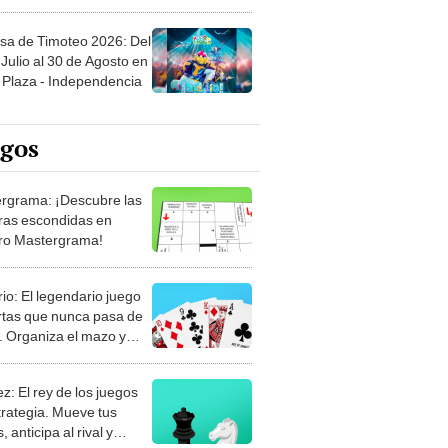
sa de Timoteo 2026: Del
Julio al 30 de Agosto en
Plaza - Independencia
egos
rgrama: ¡Descubre las
ras escondidas en
ro Mastergrama!
rio: El legendario juego
rtas que nunca pasa de
 Organiza el mazo y
stra tu habilidad.
z: El rey de los juegos
trategia. Mueve tus
, anticipa al rival y