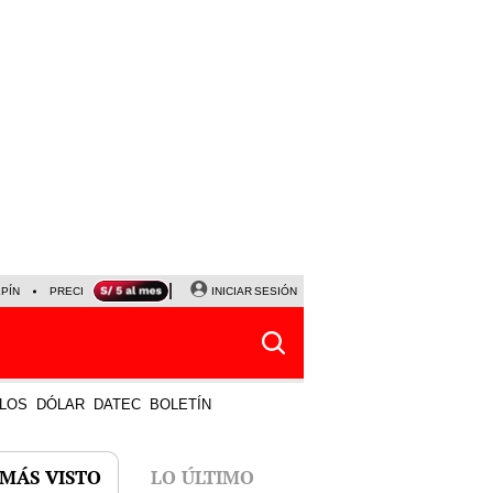
LPÍN
PRECIO DEL DÓLAR
CORTE DE LUZ
INICIAR SESIÓN
VIERNES 7 DE AGOSTO
ALBER
LOS
DÓLAR
DATEC
BOLETÍN
 MÁS VISTO
LO ÚLTIMO