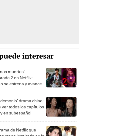
puede interesar
mos muertos”
rada 2 en Netflix:
o se estrena y avances
 temporada
 demonio' drama chino:
 ver todos los capítulos
s y en subespañol
drama de Netflix que
s creen inspirado en la