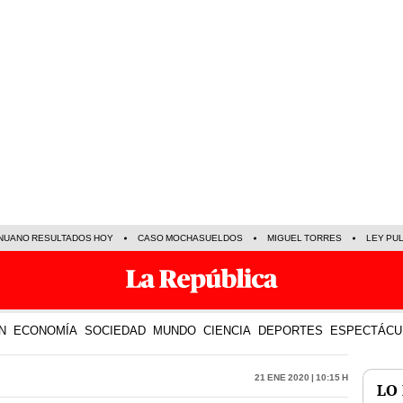
NUANO RESULTADOS HOY
CASO MOCHASUELDOS
MIGUEL TORRES
LEY PU
N
ECONOMÍA
SOCIEDAD
MUNDO
CIENCIA
DEPORTES
ESPECTÁCU
21 Ene 2020 | 10:15 h
LO