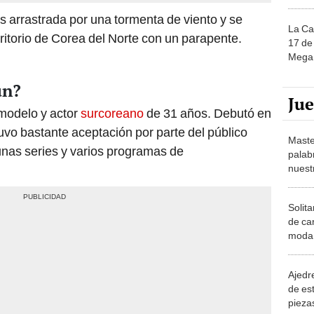
 arrastrada por una tormenta de viento y se
La Ca
rritorio de Corea del Norte con un parapente.
17 de 
Mega 
un?
Ju
 modelo y actor
surcoreano
de 31 años. Debutó en
uvo bastante aceptación por parte del público
Maste
unas series y varios programas de
palab
nuest
Solita
de ca
moda.
demue
Ajedre
de es
piezas