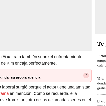
Te 
“Esta
n You’
trata también sobre el enfrentamiento
tempo
e de Kim encaja perfectamente.
cuánd
de la
fundar su propia agencia
'Gran
dónde
 laboral surgió porque el actor tiene una amistad
grati
rama
en mención. Como se recuerda, ella
love from star’, otra de las aclamadas series en el
El k-
mucho