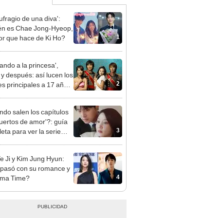
ufragio de una diva':
n es Chae Jong-Hyeop,
1
tor que hace de Ki Ho?
ando a la princesa',
 y después: así lucen los
2
es principales a 17 años
-drama
do salen los capítulos
uertos de amor'?: guía
3
eta para ver la serie
na de Netflix
e Ji y Kim Jung Hyun:
pasó con su romance y
4
ama Time?