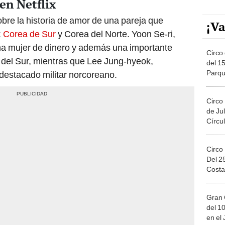
en Netflix
obre la historia de amor de una pareja que
¡Va
:
Corea de Sur
y Corea del Norte. Yoon Se-ri,
una mujer de dinero y además una importante
Circo 
del Sur, mientras que Lee Jung-hyeok,
del 15
Parqu
 destacado militar norcoreano.
Migue
Circo
de Jul
Círcul
Circo
Del 2
Costa
Gran 
del 10
en el