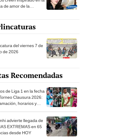
ia de amor de la
era de Samsung
lincaturas
catura del viernes 7 de
o de 2026
tas Recomendadas
os de Liga 1 en la fecha
 Torneo Clausura 2026:
amación, horarios y
 ver
hi advierte llegada de
IAS EXTREMAS en 65
ncias desde HOY