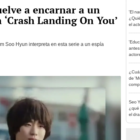
elve a encarnar a un
'El na
en ‘Crash Landing On You’
¿Quié
el ac
'Educ
Kim Soo Hyun interpreta en esta serie a un espía
antes
actor
del k
¿Cuán
de 'M
compl
corea
Seo Y
¿qué 
el dr