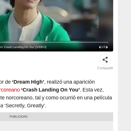
 en ‘Crash Landing On You’ [VIDEO]
1
/
3
Compartir
or de
‘Dream High’
, realizó una aparición
rcoreano
‘Crash Landing On You’
. Esta vez,
e norcoreano, tal y como ocurrió en una película
 ‘Secretly, Greatly’.