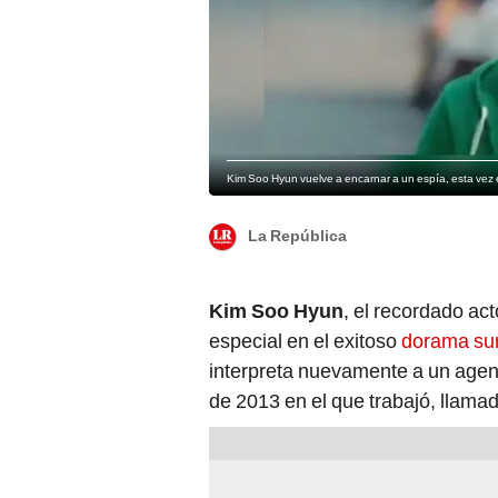
Kim Soo Hyun vuelve a encarnar a un espía, esta vez
La República
Kim Soo Hyun
, el recordado act
especial en el exitoso
dorama su
interpreta nuevamente a un agent
de 2013 en el que trabajó, llamada