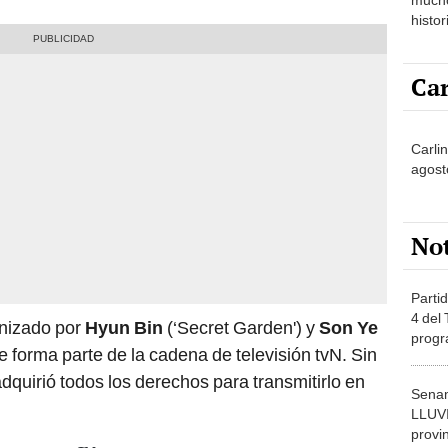
histor
hered
Car
Carlin
agost
No
Partid
4 del
nizado por
Hyun Bin
(‘Secret Garden') y
Son Ye
progr
forma parte de la cadena de televisión tvN. Sin
dónde
dquirió todos los derechos para transmitirlo en
Senam
LLUV
provi