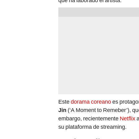
que ha laborado el artista.
Este
dorama coreano
es protago
Jin
(‘A Moment to Remeber’), que 
embargo, recientemente
Netflix
a
su plataforma de streaming.