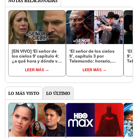
NOTAS RELACIONADAS
[EN VIVO] 'El señor de
‘El señor de los cielos
‘El s
los cielos 9' capítulo 4:
9’, capítulo 3 por
9’, c
¿a qué hora y dónde ver
Telemundo: horario,
Tele
la novela de Telemundo
canal y dónde ver
canal
LEER MÁS
LEER MÁS
ONLINE?
ONLINE
ONLI
LO MÁS VISTO
LO ÚLTIMO