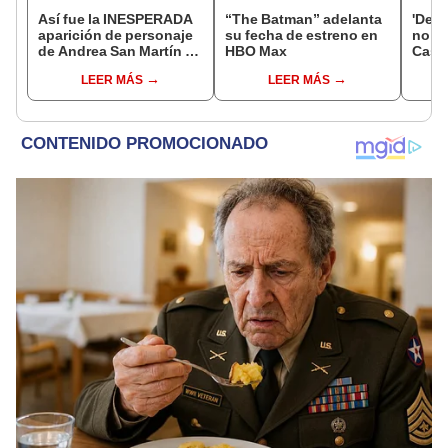
Así fue la INESPERADA
“The Batman” adelanta
'Dem
aparición de personaje
su fecha de estreno en
no Ya
de Andrea San Martín en
HBO Max
Castil
'Tu nombre y el mío', la
prime
LEER MÁS
LEER MÁS
novela de Deyvis
del e
Orosco
conf
estre