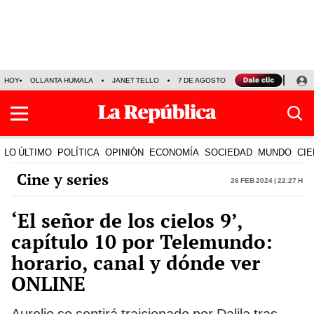
HOY
OLLANTA HUMALA
JANET TELLO
7 DE AGOSTO
TINKA RESULTADOS
LO ÚLTIMO
POLÍTICA
OPINIÓN
ECONOMÍA
SOCIEDAD
MUNDO
CIE
Cine y series
26 Feb 2024 | 22:27 h
‘El señor de los cielos 9’,
capítulo 10 por Telemundo:
horario, canal y dónde ver
ONLINE