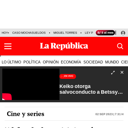
HOY
CASO MOCHASUELDOS
MIGUEL TORRES
LEY PULPÍN
PRECIO DEL
LO ÚLTIMO
POLÍTICA
OPINIÓN
ECONOMÍA
SOCIEDAD
MUNDO
CIE
EN VIVO
Keiko otorga
salvoconducto a Betssy
Chávez y renuevan
Petroperú | Sin Guion con
Rosa María Palacios
Cine y series
02 Sep 2023 | 7:31 h