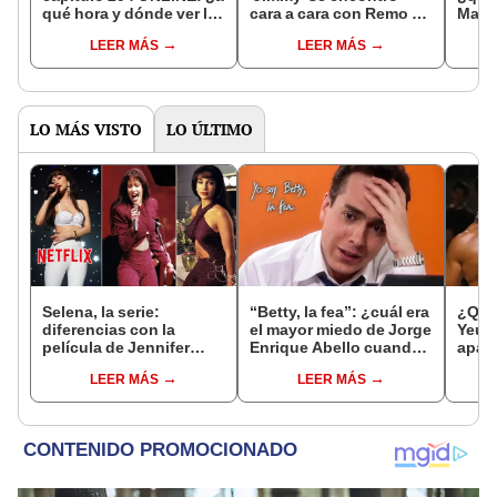
qué hora y dónde ver la
cara a cara con Remo y
Marie
serie GRATIS?
recordó el apasionado
serie
LEER MÁS
LEER MÁS
[RESUMEN]
beso que le dio
apari
LO MÁS VISTO
LO ÚLTIMO
Selena, la serie:
“Betty, la fea”: ¿cuál era
¿Qué
diferencias con la
el mayor miedo de Jorge
Yeun
película de Jennifer
Enrique Abello cuando
apar
López de 1997
fue don Armando?
sang
LEER MÁS
LEER MÁS