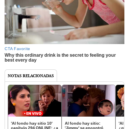
NOTAS RELACIONADAS
'Al fondo hay sitio 10'
Al fondo hay sitio:
'Al f
capítulo 294 ONLINE: ¿a
'Jimmy' se encontró
¿qué