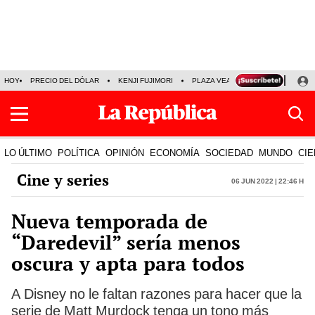
HOY
PRECIO DEL DÓLAR
KENJI FUJIMORI
PLAZA VEA
FERIADOS
KE
LO ÚLTIMO
POLÍTICA
OPINIÓN
ECONOMÍA
SOCIEDAD
MUNDO
CIE
Cine y series
06 Jun 2022 | 22:46 h
Nueva temporada de
“Daredevil” sería menos
oscura y apta para todos
A Disney no le faltan razones para hacer que la
serie de Matt Murdock tenga un tono más