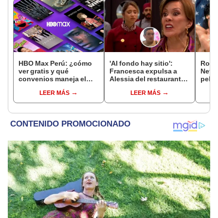
HBO Max Perú: ¿cómo
'Al fondo hay sitio':
Rock
ver gratis y qué
Francesca expulsa a
Netfl
convenios maneja el
Alessia del restaurante
pelíc
streaming?
y de su casa por
plat
LEER MÁS
LEER MÁS
burlarse de ella