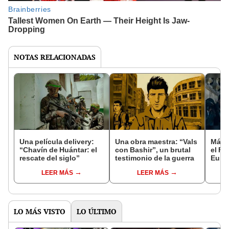
NOTAS RELACIONADAS
Una película delivery:
Una obra maestra: “Vals
Más d
“Chavín de Huántar: el
con Bashir”, un brutal
el Fe
rescate del siglo”
testimonio de la guerra
Euro
LEER MÁS
LEER MÁS
LO MÁS VISTO
LO ÚLTIMO