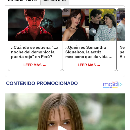
¿Cuándo se estrena "La
¿Quién es Samantha
Netfl
noche del demonio: la
Siqueiros, la actriz
peru
puerta roja" en Perú?
mexicana que da vida a
Alcán
Camille en 'Berlín'?
Mari
LEER MÁS
LEER MÁS
prom
cinta