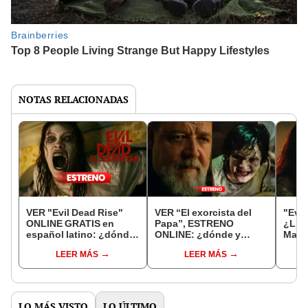
NOTAS RELACIONADAS
VER "Evil Dead Rise"
VER “El exorcista del
"Evil
ONLINE GRATIS en
Papa”, ESTRENO
¿Lleg
español latino: ¿dónde
ONLINE: ¿dónde y
Max?
encontrar la película vía
cuándo saldría en
opcio
LEER MÁS
LEER MÁS
STREAMING?
STREAMING la película
stre
de terror?
LO MÁS VISTO
LO ÚLTIMO