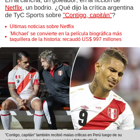
En la cancha, un goleador; en la ficción de
Netflix
, un bodrio. ¿Qué dijo la crítica argentina
de TyC Sports sobre
"Contigo, capitán"
?
Últimas noticias sobre Netflix
'Michael' se convierte en la película biográfica más
taquillera de la historia: recaudó US$ 997 millones
"Contigo, capitán" también recibió malas críticas en Perú luego de su