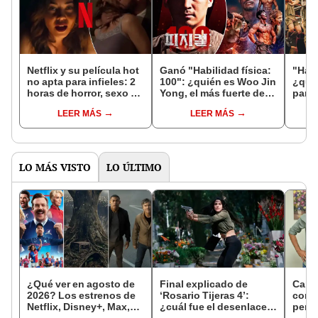
Netflix y su película hot
Ganó "Habilidad física:
"Habi
no apta para infieles: 2
100": ¿quién es Woo Jin
¿qui
horas de horror, sexo y
Yong, el más fuerte del
parti
mentiras
reality coreano de
famos
LEER MÁS
LEER MÁS
Netflix?
Netfl
LO MÁS VISTO
LO ÚLTIMO
¿Qué ver en agosto de
Final explicado de
Carl
2026? Los estrenos de
‘Rosario Tijeras 4’:
confi
Netflix, Disney+, Max,
¿cuál fue el desenlace
perso
Prime Video y Apple TV+
en la serie de Netflix?
hay s