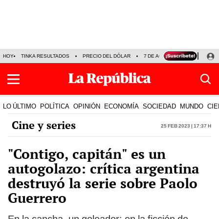
HOY
TINKA RESULTADOS
PRECIO DEL DÓLAR
7 DE AGOSTO
OLLANTA H
LO ÚLTIMO
POLÍTICA
OPINIÓN
ECONOMÍA
SOCIEDAD
MUNDO
CIE
Cine y series
25 Feb 2023 | 17:37 h
"Contigo, capitán" es un
autogolazo: crítica argentina
destruyó la serie sobre Paolo
Guerrero