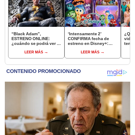
“Black Adam”,
‘Intensamente 2’
¿Qué 
ESTRENO ONLINE:
CONFIRMA fecha de
vida"
¿cuándo se podrá ver la
estreno en Disney+:
temp
película con Dawyne
¿cuándo sale ONLINE la
pero
LEER MÁS
LEER MÁS
Johnson vía streaming?
película más taquillera
del año?