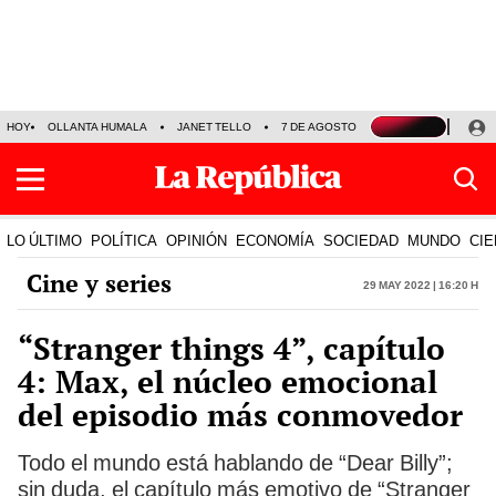
HOY
OLLANTA HUMALA
JANET TELLO
7 DE AGOSTO
TINKA RESULTADOS
LO ÚLTIMO
POLÍTICA
OPINIÓN
ECONOMÍA
SOCIEDAD
MUNDO
CIE
Cine y series
29 May 2022 | 16:20 h
“Stranger things 4”, capítulo
4: Max, el núcleo emocional
del episodio más conmovedor
Todo el mundo está hablando de “Dear Billy”;
sin duda, el capítulo más emotivo de “Stranger