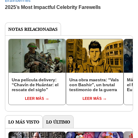
NOTAS RELACIONADAS
Una película delivery:
Una obra maestra: “Vals
Más d
“Chavín de Huántar: el
con Bashir”, un brutal
el Fe
rescate del siglo”
testimonio de la guerra
Euro
LEER MÁS
LEER MÁS
LO MÁS VISTO
LO ÚLTIMO