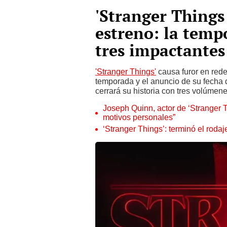
'Stranger Things 
estreno: la tempo
tres impactantes
'Stranger Things'
causa furor en rede
temporada y el anuncio de su fecha 
cerrará su historia con tres volúmene
Joseph Quinn, actor de ‘Stranger 
motivos personales”