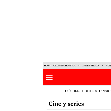
HOY
OLLANTA HUMALA
JANET TELLO
7 D
LO ÚLTIMO
POLÍTICA
OPINIÓ
Cine y series