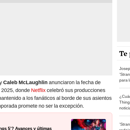
Te 
Josep
‘Stra
para 
y
Caleb McLaughlin
anunciaron la fecha de
“Por 
m 2025, donde
Netflix
celebró sus producciones
¿Cuán
ntenido a los fanáticos al borde de sus asientos
Thing
mporada promete no ser la excepción.
notic
final
‘Stran
ngs 5’? Avances y últimas
rodaje d