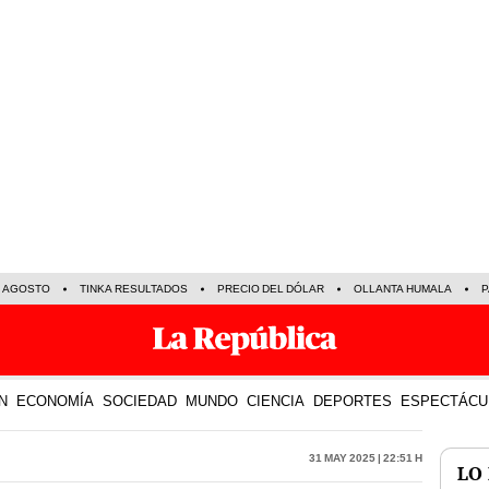
E AGOSTO
TINKA RESULTADOS
PRECIO DEL DÓLAR
OLLANTA HUMALA
P
N
ECONOMÍA
SOCIEDAD
MUNDO
CIENCIA
DEPORTES
ESPECTÁCU
31 May 2025 | 22:51 h
LO