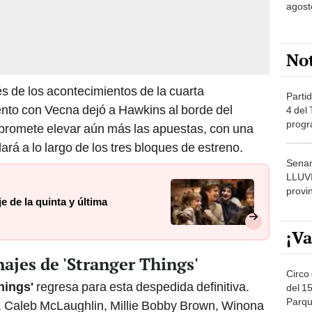
agost
No
s de los acontecimientos de la cuarta
Partid
nto con Vecna dejó a Hawkins al borde del
4 del
progr
 promete elevar aún más las apuestas, con una
dónde
ará a lo largo de los tres bloques de estreno.
Senam
LLUV
provi
e de la quinta y última
¡Va
ajes de 'Stranger Things'
Circo 
hings'
regresa para esta despedida definitiva.
del 15
Parqu
, Caleb McLaughlin, Millie Bobby Brown, Winona