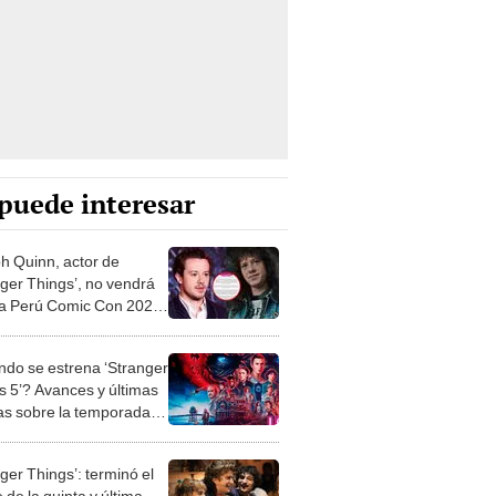
puede interesar
h Quinn, actor de
nger Things’, no vendrá
la Perú Comic Con 2025:
motivos personales”
do se estrena ‘Stranger
s 5’? Avances y últimas
ias sobre la temporada
ger Things’: terminó el
e la quinta y última