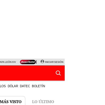
APA LEÓN XIV
NALDY SALDAÑA
INICIAR SESIÓN
LA BELLA LUZ
MAGALY MEDINA
HORÓS
LOS
DÓLAR
DATEC
BOLETÍN
 MÁS VISTO
LO ÚLTIMO