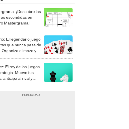
rgrama: ¡Descubre las
ras escondidas en
ro Mastergrama!
rio: El legendario juego
rtas que nunca pasa de
 Organiza el mazo y
stra tu habilidad.
z: El rey de los juegos
trategia. Mueve tus
, anticipa al rival y
gue el jaque mate.