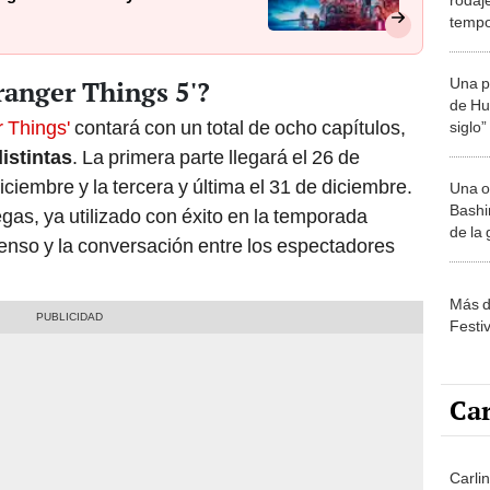
temp
Una p
ranger Things 5'?
de Huá
r Things'
contará con un total de ocho capítulos,
siglo”
istintas
. La primera parte llegará el 26 de
ciembre y la tercera y última el 31 de diciembre.
Una o
Bashir
gas, ya utilizado con éxito en la temporada
de la
enso y la conversación entre los espectadores
Más d
Festi
Car
Carlin