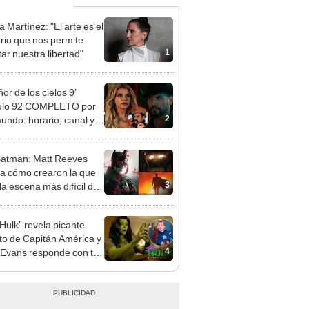
 Martínez: "El arte es el
torio que nos permite
1
tar nuestra libertad"
ñor de los cielos 9’
tulo 92 COMPLETO por
2
undo: horario, canal y
 ver
atman: Matt Reeves
ca cómo crearon la que
3
la escena más difícil del
Hulk” revela picante
to de Capitán América y
4
 Evans responde con tuit