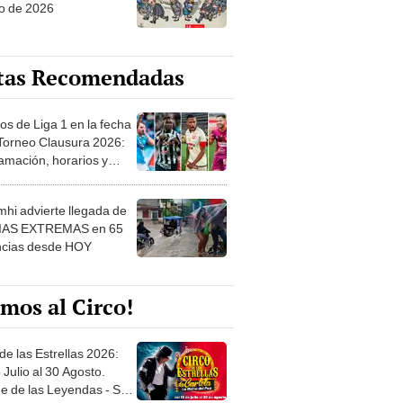
o de 2026
tas Recomendadas
os de Liga 1 en la fecha
 Torneo Clausura 2026:
amación, horarios y
 ver
hi advierte llegada de
IAS EXTREMAS en 65
ncias desde HOY
mos al Circo!
de las Estrellas 2026:
 Julio al 30 Agosto.
e de las Leyendas - San