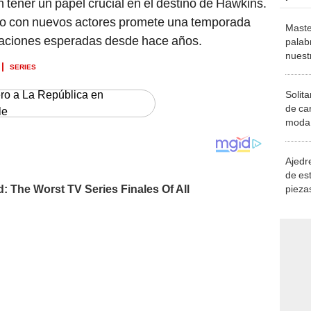
n tener un papel crucial en el destino de Hawkins.
ico con nuevos actores promete una temporada
Maste
elaciones esperadas desde hace años.
palab
nuest
SERIES
ero a La República en
Solita
de ca
le
moda.
demue
Ajedre
de es
piezas
consi