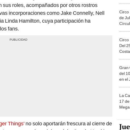
Migue
 sus roles, acompañados por otros rostros
Circo
vas incorporaciones como Jake Connelly, Nell
de Jul
ia Linda Hamilton, cuya participación ha
Círcul
los fans.
Circo
Del 2
Costa
Gran 
del 10
en el
La Ca
17 de 
Mega 
ger Things'
no solo aportarán frescura al cierre de
Ju