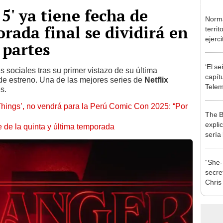
5' ya tiene fecha de
Norma
rada final se dividirá en
terri
ejerci
 partes
‘El se
s sociales tras su primer vistazo de su última
capí
de estreno. Una de las mejores series de
Netflix
Telem
s.
dónde
Things’, no vendrá para la Perú Comic Con 2025: “Por
The B
expli
‘Stranger Things’: terminó el rodaje de la quinta y última temporada
sería 
film
“She-
secre
Chris
viral