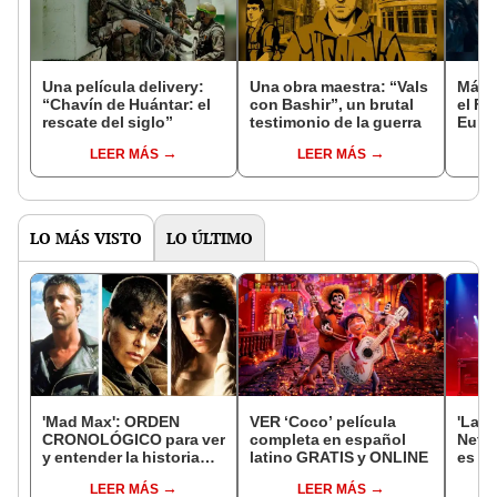
Una película delivery:
Una obra maestra: “Vals
Más d
“Chavín de Huántar: el
con Bashir”, un brutal
el Fe
rescate del siglo”
testimonio de la guerra
Euro
LEER MÁS
LEER MÁS
LO MÁS VISTO
LO ÚLTIMO
'Mad Max': ORDEN
VER ‘Coco’ película
'La m
CRONOLÓGICO para ver
completa en español
Netfl
y entender la historia
latino GRATIS y ONLINE
es qu
completa, desde
colo
LEER MÁS
LEER MÁS
'Furiosa' hasta Max
prot