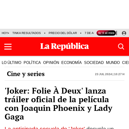
HOY
TINKA RESULTADOS
PRECIO DEL DÓLAR
7 DE AGOSTO
OLLANTA H
LO ÚLTIMO
POLÍTICA
OPINIÓN
ECONOMÍA
SOCIEDAD
MUNDO
CIE
Cine y series
23 Jul 2024 | 10:27 h
'Joker: Folie À Deux' lanza
tráiler oficial de la película
con Joaquin Phoenix y Lady
Gaga