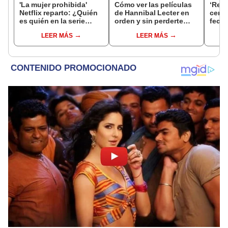
'La mujer prohibida'
Cómo ver las películas
‘Resi
Netflix reparto: ¿Quién
de Hannibal Lecter en
cero’:
es quién en la serie
orden y sin perderte
fecha
colombiana
ningún detalle
confi
LEER MÁS
LEER MÁS
protagonizada por
pelíc
Valerie Domínguez?