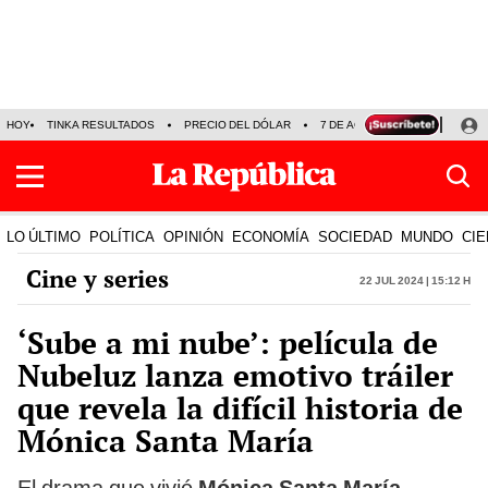
HOY
TINKA RESULTADOS
PRECIO DEL DÓLAR
7 DE AGOSTO
OLLANTA H
LO ÚLTIMO
POLÍTICA
OPINIÓN
ECONOMÍA
SOCIEDAD
MUNDO
CIE
Cine y series
22 Jul 2024 | 15:12 h
‘Sube a mi nube’: película de
Nubeluz lanza emotivo tráiler
que revela la difícil historia de
Mónica Santa María