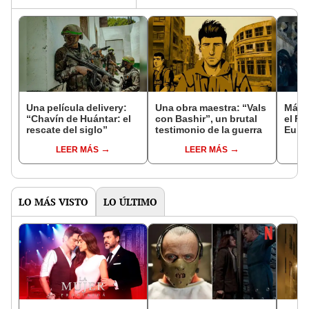
Una película delivery:
Una obra maestra: “Vals
Más d
“Chavín de Huántar: el
con Bashir”, un brutal
el Fe
rescate del siglo”
testimonio de la guerra
Euro
LEER MÁS
LEER MÁS
LO MÁS VISTO
LO ÚLTIMO