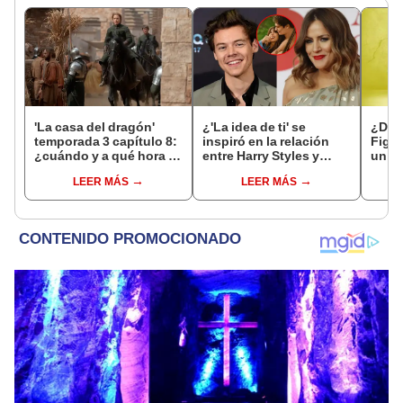
'La casa del dragón'
¿'La idea de ti' se
¿Dón
temporada 3 capítulo 8:
inspiró en la relación
Fight
¿cuándo y a qué hora se
entre Harry Styles y
un ga
estrena el gran final de
Caroline Flack? Aquí
cont
LEER MÁS
LEER MÁS
'House of the dragon'?
toda la verdad
éxito