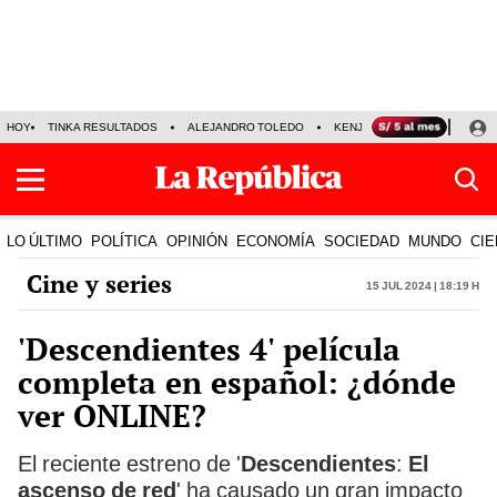
HOY
TINKA RESULTADOS
ALEJANDRO TOLEDO
KENJI FUJIMORI
PRECIO
LO ÚLTIMO
POLÍTICA
OPINIÓN
ECONOMÍA
SOCIEDAD
MUNDO
CIE
Cine y series
15 Jul 2024 | 18:19 h
'Descendientes 4' película
completa en español: ¿dónde
ver ONLINE?
El reciente estreno de '
Descendientes
:
El
ascenso de red
' ha causado un gran impacto