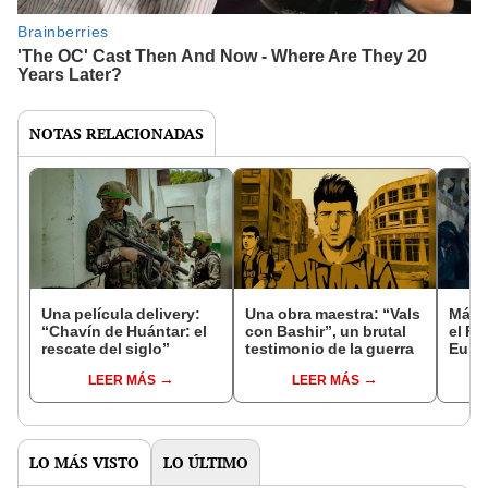
NOTAS RELACIONADAS
Una película delivery:
Una obra maestra: “Vals
Más d
“Chavín de Huántar: el
con Bashir”, un brutal
el Fe
rescate del siglo”
testimonio de la guerra
Euro
LEER MÁS
LEER MÁS
LO MÁS VISTO
LO ÚLTIMO