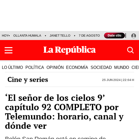
HOY
OLLANTA HUMALA
JANET TELLO
7 DE AGOSTO
TINKA RESULTADOS
LO ÚLTIMO
POLÍTICA
OPINIÓN
ECONOMÍA
SOCIEDAD
MUNDO
CIE
Cine y series
25 Jun 2024 | 22:04 h
‘El señor de los cielos 9’
capítulo 92 COMPLETO por
Telemundo: horario, canal y
dónde ver