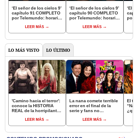
‘El señor de los cielos 9’
‘El señor de los cielos 9’
‘El s
capítulo 91 COMPLETO
capítulo 90 COMPLETO
capí
por Telemundo: horario,
por Telemundo: horario,
por T
canal y dónde ver
canal y dónde ver
canal
LEER MÁS
LEER MÁS
LO MÁS VISTO
LO ÚLTIMO
'Camino hacia el terror':
La nana comete terrible
El tr
conoce la HISTORIA
error en el final de la
“Narr
REAL de la horripilante
serie y fans no
¿qué
saga sobre caníbales
perdonaron
mató 
LEER MÁS
LEER MÁS
deformes
enlut