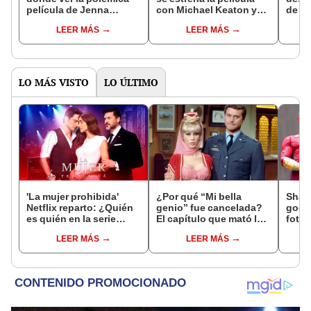
película de Jenna
con Michael Keaton y
de se
Ortega y Martin Freeman
dirigida por Tim Burton?
Blind
LEER MÁS
LEER MÁS
LO MÁS VISTO
LO ÚLTIMO
'La mujer prohibida'
¿Por qué “Mi bella
Shaza
Netflix reparto: ¿Quién
genio” fue cancelada?
gods:
es quién en la serie
El capítulo que mató la
fotos
colombiana
serie y nadie quería
traje
LEER MÁS
LEER MÁS
protagonizada por
hacer [VIDEO]
Valerie Domínguez?