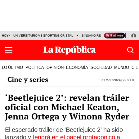
HOY
UNIVERSITARIO VS SPORTING CRISTAL
SINUANO RESULTADOS HOY
CA
LO ÚLTIMO
POLÍTICA
OPINIÓN
ECONOMÍA
SOCIEDAD
MUNDO
CIE
Cine y series
21 Mar 2024 | 22:01 h
‘Beetlejuice 2’: revelan tráiler
oficial con Michael Keaton,
Jenna Ortega y Winona Ryder
El esperado tráiler de 'Beetlejuice 2' ha sido
lanzado y
tendrá en el papel protagónico a