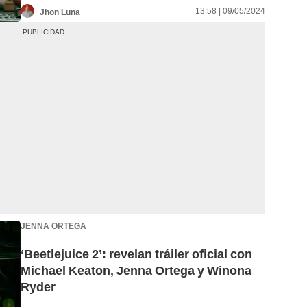
13:58 | 09/05/2024
Jhon Luna
JENNA ORTEGA
‘Beetlejuice 2’: revelan tráiler oficial con
Michael Keaton, Jenna Ortega y Winona
Ryder