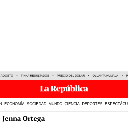
E AGOSTO
TINKA RESULTADOS
PRECIO DEL DÓLAR
OLLANTA HUMALA
P
N
ECONOMÍA
SOCIEDAD
MUNDO
CIENCIA
DEPORTES
ESPECTÁCU
e Jenna Ortega