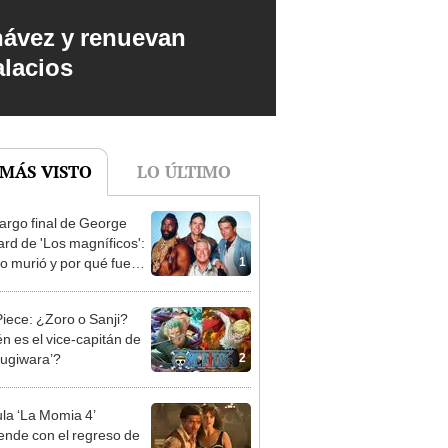
hávez y renuevan
alacios
 MÁS VISTO
LO ÚLTIMO
argo final de George
rd de 'Los magníficos':
1
 murió y por qué fue
do?
iece: ¿Zoro o Sanji?
n es el vice-capitán de
2
Mugiwara’?
ula ‘La Momia 4’
ende con el regreso de