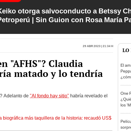
Keiko otorga salvoconducto a Betssy C
Petroperú | Sin Guion con Rosa María P
29 Abr 2023 | 21:34 h
LO
 en "AFHS"? Claudia
El am
ría matado y lo tendría
Peppa
¿cómo
odia
One P
e? Adelanto de
"Al fondo hay sitio"
habría revelado el
¿Quié
los ‘
la biográfica más taquillera de la historia: recaudó US$
Pelíc
sorpr