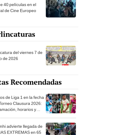
e 40 películas en el
val de Cine Europeo
lincaturas
catura del viernes 7 de
o de 2026
tas Recomendadas
os de Liga 1 en la fecha
 Torneo Clausura 2026:
amación, horarios y
 ver
hi advierte llegada de
IAS EXTREMAS en 65