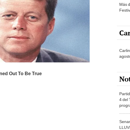
Más d
Festi
Car
Carlin
agost
No
Partid
4 del
progr
dónde
Senam
LLUV