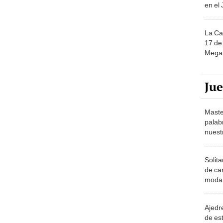
en el
La Ca
17 de 
Mega 
Ju
Maste
palab
nuest
Solita
de ca
moda.
demue
Ajedre
de es