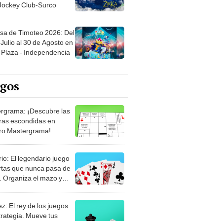
 Jockey Club-Surco
sa de Timoteo 2026: Del
Julio al 30 de Agosto en
Plaza - Independencia
egos
rgrama: ¡Descubre las
ras escondidas en
ro Mastergrama!
rio: El legendario juego
rtas que nunca pasa de
 Organiza el mazo y
stra tu habilidad.
z: El rey de los juegos
trategia. Mueve tus