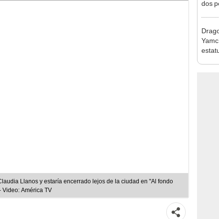
dos p
a Bre
Weis
Drago
Yamch
estat
[FOT
laudia Llanos y estaría encerrado lejos de la ciudad en "Al fondo
 - Video: América TV