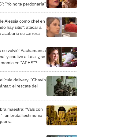
": "Yo no te perdonaría"
 de Alessia como chef en
ndo hay sitio": atacar a
te acabaría su carrera
 se volvió 'Pachamanca
a' y cautivó a Laia: ¿se
ó momia en "AFHS"?
elícula delivery: “Chavín
ntar: el rescate del
bra maestra: “Vals con
”, un brutal testimonio
 guerra