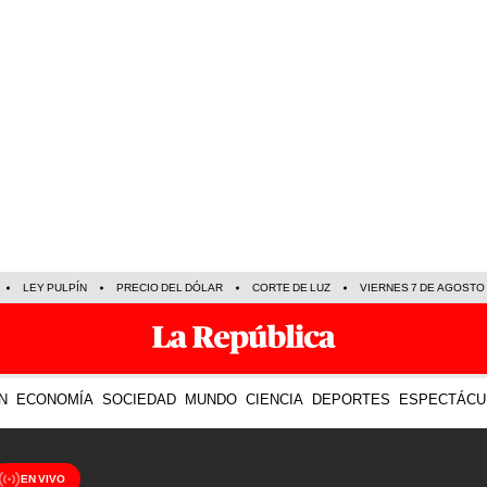
LEY PULPÍN
PRECIO DEL DÓLAR
CORTE DE LUZ
VIERNES 7 DE AGOSTO
N
ECONOMÍA
SOCIEDAD
MUNDO
CIENCIA
DEPORTES
ESPECTÁCU
EN VIVO