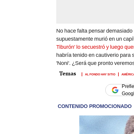
No hace falta pensar demasiado p
supuestamente murió en un capí
Tiburón' lo secuestró y luego qu
habría tenido en cautiverio para
'Noni'. ¿Será que pronto veremos
AL FONDO HAY SITIO
AMÉRIC
Prefi
Goog