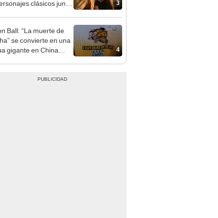
3
ersonajes clásicos junto
ndan Fraser y Rachel
z
n Ball: “La muerte de
a” se convierte en una
4
ua gigante en China
OS]