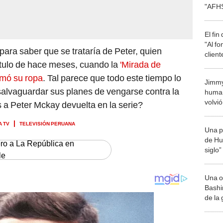
"AFHS
El fin
"Al fo
ara saber que se trataría de Peter, quien
clien
tulo de hace meses, cuando la
'Mirada de
emó su ropa
. Tal parece que todo este tiempo lo
Jimmy
 salvaguardar sus planes de vengarse contra la
human
volvi
 a Peter Mckay devuelta en la serie?
A TV
TELEVISIÓN PERUANA
Una p
de Huá
ero a La República en
siglo”
le
Una o
Bashir
de la