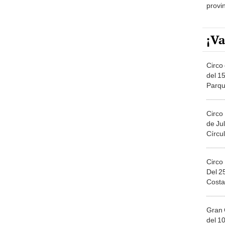
provi
¡Va
Circo 
del 15
Parqu
Migue
Circo
de Jul
Círcul
Circo
Del 2
Costa
Gran 
del 10