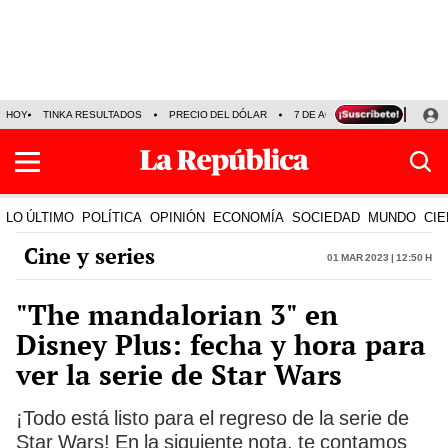
HOY
TINKA RESULTADOS
PRECIO DEL DÓLAR
7 DE AGOSTO
OLLANTA H
LO ÚLTIMO
POLÍTICA
OPINIÓN
ECONOMÍA
SOCIEDAD
MUNDO
CIE
Cine y series
01 Mar 2023 | 12:50 h
"The mandalorian 3" en
Disney Plus: fecha y hora para
ver la serie de Star Wars
¡Todo está listo para el regreso de la serie de
Star Wars! En la siguiente nota, te contamos