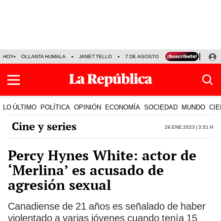
HOY
OLLANTA HUMALA
JANET TELLO
7 DE AGOSTO
TINKA RESULTADOS
LO ÚLTIMO
POLÍTICA
OPINIÓN
ECONOMÍA
SOCIEDAD
MUNDO
CIE
Cine y series
26 Ene 2023 | 3:51 h
Percy Hynes White: actor de
‘Merlina’ es acusado de
agresión sexual
Canadiense de 21 años es señalado de haber
violentado a varias jóvenes cuando tenía 15