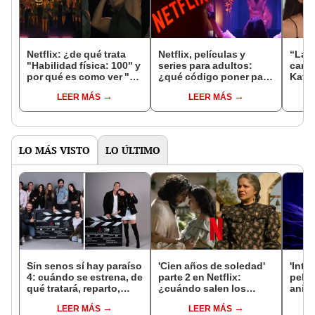
Netflix: ¿de qué trata
Netflix, películas y
“La r
"Habilidad física: 100" y
series para adultos:
cance
por qué es como ver "El
¿qué código poner para
Kate 
juego del calamar"?
ver el catálogo hot?
sería
LEER MÁS
LEER MÁS
Aquí la guía completa
LO MÁS VISTO
LO ÚLTIMO
Sin senos sí hay paraíso
'Cien años de soledad'
'Inte
4: cuándo se estrena, de
parte 2 en Netflix:
pelíc
qué tratará, reparto,
¿cuándo salen los
anima
nuevos personajes y
nuevos capítulos de la
la fá
LEER MÁS
LEER MÁS
todo sobre la nueva
serie colombiana?