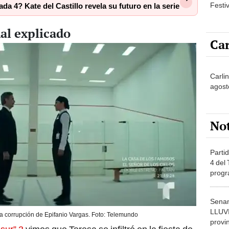
Festi
da 4? Kate del Castillo revela su futuro en la serie
nal explicado
Car
Carlin
agost
No
Partid
4 del
progr
dónde
Senam
LLUV
 corrupción de Epifanio Vargas. Foto: Telemundo
provi