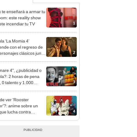
ix te enseñará a armar tu
oom: este reality show
1
te incendiar tu TV
ula ‘La Momia 4’
ende con el regreso de
2
ersonajes clásicos junto
ndan Fraser y Rachel
z
mare 4", ¿publicidad o
ula?: 2 horas de pena
3
, 0 talento y 1.000
es
e ver 'Rooster
er'?: anime sobre un
4
 que lucha contra
ios es un éxito en Perú