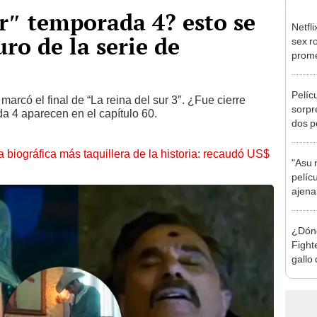
ur″ temporada 4? esto se
Netfl
uro de la serie de
sex r
prome
Pelíc
marcó el final de “La reina del sur 3″. ¿Fue cierre
sorpr
a 4 aparecen en el capítulo 60.
dos p
a Bre
Weis
la biográfica más taquillera de la historia: recaudó US$
"Asu 
pelíc
ajena
error
¿Dónd
Fight
gallo
demon