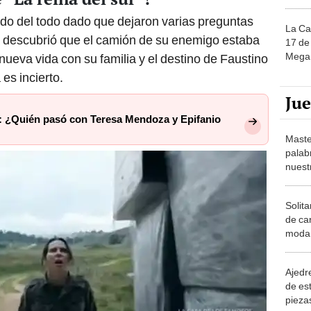
ado del todo dado que dejaron varias preguntas
La Ca
sa descubrió que el camión de su enemigo estaba
17 de 
Mega 
nueva vida con su familia y el destino de Faustino
es incierto.
Ju
: ¿Quién pasó con Teresa Mendoza y Epifanio
Maste
palab
nuest
Solita
de ca
moda.
demue
Ajedre
de es
piezas