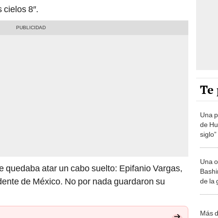
 cielos 8″.
Te 
Una p
de Huá
siglo”
Una o
o le quedaba atar un cabo suelto: Epifanio Vargas,
Bashir
dente de México. No por nada guardaron su
de la
Más d