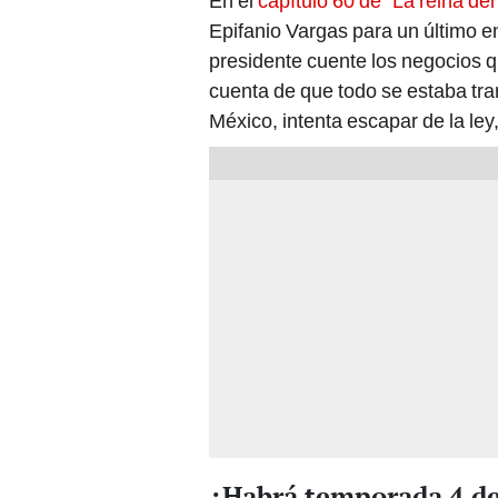
En el
capítulo 60 de “La reina del
Epifanio Vargas para un último en
presidente cuente los negocios q
cuenta de que todo se estaba tra
México, intenta escapar de la ley
¿Habrá temporada 4 de 