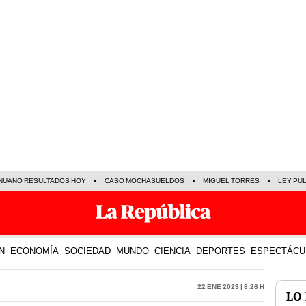
NUANO RESULTADOS HOY
CASO MOCHASUELDOS
MIGUEL TORRES
LEY PU
N
ECONOMÍA
SOCIEDAD
MUNDO
CIENCIA
DEPORTES
ESPECTÁCU
22 Ene 2023 | 8:26 h
LO