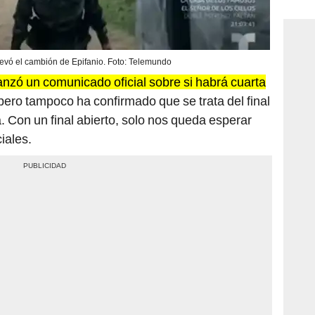
consi
evó el cambión de Epifanio. Foto: Telemundo
nzó un comunicado oficial sobre si
habrá cuarta
 pero tampoco ha confirmado que se trata del final
 Con un final abierto, solo nos queda esperar
iales.