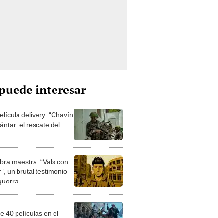
puede interesar
elícula delivery: “Chavín
ntar: el rescate del
bra maestra: “Vals con
”, un brutal testimonio
 guerra
e 40 películas en el