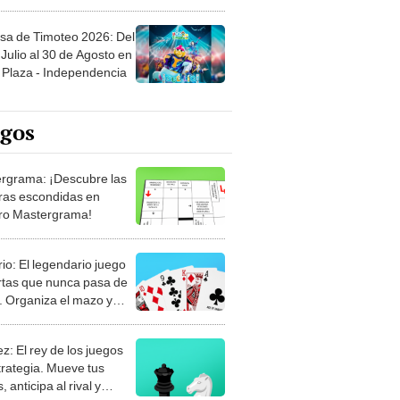
sa de Timoteo 2026: Del
Julio al 30 de Agosto en
Plaza - Independencia
egos
rgrama: ¡Descubre las
ras escondidas en
ro Mastergrama!
rio: El legendario juego
rtas que nunca pasa de
 Organiza el mazo y
stra tu habilidad.
z: El rey de los juegos
trategia. Mueve tus
, anticipa al rival y