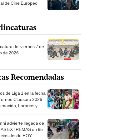
val de Cine Europeo
lincaturas
catura del viernes 7 de
o de 2026
tas Recomendadas
os de Liga 1 en la fecha
 Torneo Clausura 2026:
amación, horarios y
 ver
hi advierte llegada de
IAS EXTREMAS en 65
ncias desde HOY