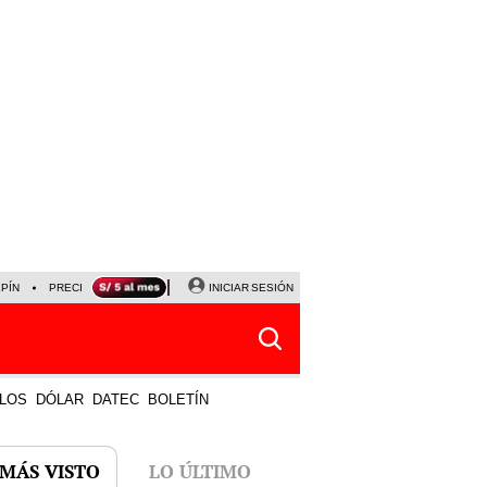
LPÍN
PRECIO DEL DÓLAR
CORTE DE LUZ
INICIAR SESIÓN
VIERNES 7 DE AGOSTO
ALBER
LOS
DÓLAR
DATEC
BOLETÍN
 MÁS VISTO
LO ÚLTIMO