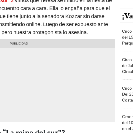
 sur” 3
vimos que Teresa se infiltró en la fiesta de
cuentro cara a cara. Ella lo engaña para que el
¡Va
ue tiene junto a la senadora Kozzar sin darse
nsmitiendo online. Luego de ser expuesto ante
Circo 
, pero nuestra protagonista lo asesina.
del 15
Parqu
Migue
Circo
de Jul
Círcul
Circo
Del 2
Costa
Gran 
del 10
en el
“La reina del sur”?