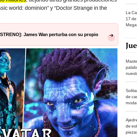
sic world: dominion” y “Doctor Strange in the
La Ca
17 de 
Mega 
ESTRENO]: James Wan perturba con su propio
Ju
Maste
palab
nuest
Solita
de ca
moda.
demue
Ajedre
de es
piezas