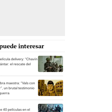
puede interesar
elícula delivery: “Chavín
ntar: el rescate del
bra maestra: “Vals con
”, un brutal testimonio
 guerra
e 40 películas en el