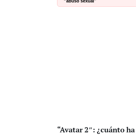
“abuso sexual”
“Avatar 2″: ¿cuánto ha