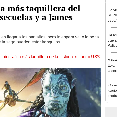
la más taquillera del
'La vi
 secuelas y a James
SERI
españ
gratis
Descu
en llegar a las pantallas, pero la espera valió la pena.
que a
 la saga pueden estar tranquilos.
Pelícu
plata
la biográfica más taquillera de la historia: recaudó US$
“Obi-
Ewan
la se
papel
'Oasis
¿quié
produ
mezcl