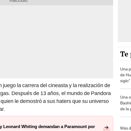
Te 
Una p
de Huá
siglo”
 juego la carrera del cineasta y la realización de
regas. Después de 13 años, el mundo de Pandora
Una o
 quien le demostró a sus haters que su universo
Bashir
ar.
de la
y y Leonard Whiting demandan a Paramount por
Más d