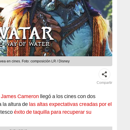
vea en cines. Foto: composición LR / Disney
Compartir
e
James Cameron
llegó a los cines con dos
a la altura de
las altas expectativas creadas por el
ntesco
éxito de taquilla para recuperar su