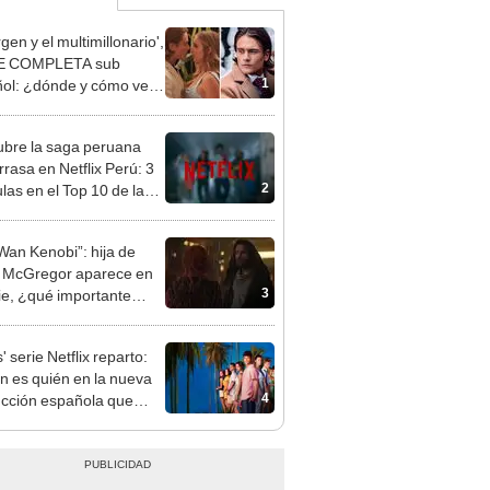
rgen y el multimillonario',
E COMPLETA sub
1
ol: ¿dónde y cómo ver
 online?
bre la saga peruana
rrasa en Netflix Perú: 3
2
las en el Top 10 de la
forma
Wan Kenobi”: hija de
 McGregor aparece en
3
rie, ¿qué importante
 hizo?
' serie Netflix reparto:
n es quién en la nueva
4
cción española que
a drama y misterio?