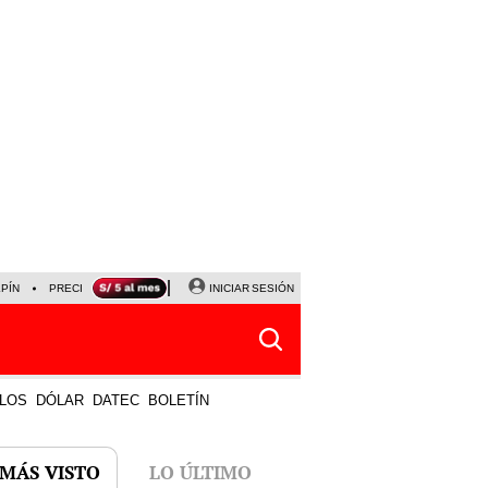
LPÍN
PRECIO DEL DÓLAR
CORTE DE LUZ
INICIAR SESIÓN
VIERNES 7 DE AGOSTO
ALBER
LOS
DÓLAR
DATEC
BOLETÍN
 MÁS VISTO
LO ÚLTIMO