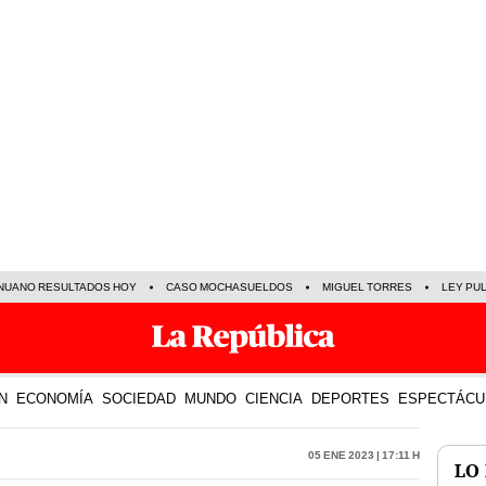
NUANO RESULTADOS HOY
CASO MOCHASUELDOS
MIGUEL TORRES
LEY PU
N
ECONOMÍA
SOCIEDAD
MUNDO
CIENCIA
DEPORTES
ESPECTÁCU
05 Ene 2023 | 17:11 h
LO