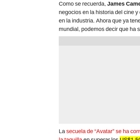
Como se recuerda,
James Cam
negocios en la historia del cine y
en la industria. Ahora que ya ten
mundial, podemos decir que ha si
La
secuela de “Avatar” se ha conv
la taquilla
en superar los
US$1,50