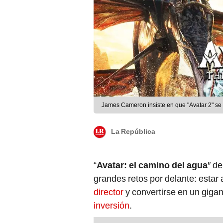
James Cameron insiste en que "Avatar 2" se 
La República
“
Avatar: el camino del agua
″ d
grandes retos por delante: estar 
director
y convertirse en un giga
inversión
.