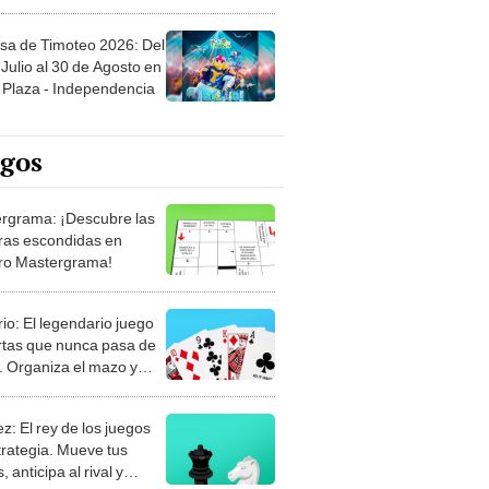
sa de Timoteo 2026: Del
Julio al 30 de Agosto en
Plaza - Independencia
egos
rgrama: ¡Descubre las
ras escondidas en
ro Mastergrama!
rio: El legendario juego
rtas que nunca pasa de
 Organiza el mazo y
stra tu habilidad.
z: El rey de los juegos
trategia. Mueve tus
, anticipa al rival y