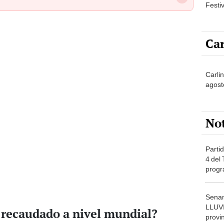
Festi
Car
Carli
agost
No
Partid
4 del
progr
dónde
Senam
LLUV
 recaudado a nivel mundial?
provi