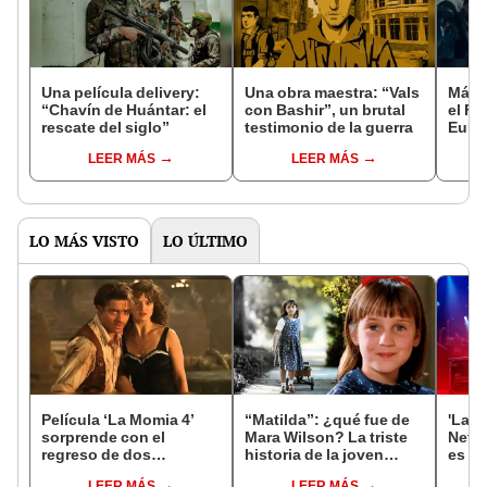
Una película delivery:
Una obra maestra: “Vals
Más d
“Chavín de Huántar: el
con Bashir”, un brutal
el Fe
rescate del siglo”
testimonio de la guerra
Euro
LEER MÁS
LEER MÁS
LO MÁS VISTO
LO ÚLTIMO
Película ‘La Momia 4’
“Matilda”: ¿qué fue de
'La m
sorprende con el
Mara Wilson? La triste
Netfl
regreso de dos
historia de la joven
es qu
personajes clásicos
promesa que Netflix
colo
LEER MÁS
LEER MÁS