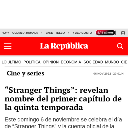
HOY
OLLANTA HUMALA
JANET TELLO
7 DE AGOSTO
TINKA RESULTADOS
LO ÚLTIMO
POLÍTICA
OPINIÓN
ECONOMÍA
SOCIEDAD
MUNDO
CIE
Cine y series
06 Nov 2022 | 20:01 h
“Stranger Things”: revelan
nombre del primer capítulo de
la quinta temporada
Este domingo 6 de noviembre se celebra el día
de “Stranger Things” y la cuenta oficial de la