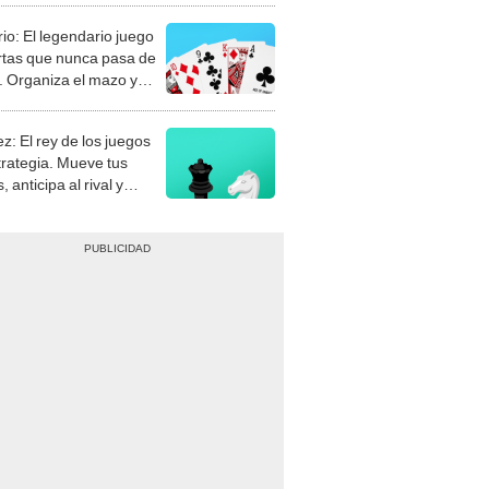
rio: El legendario juego
rtas que nunca pasa de
 Organiza el mazo y
stra tu habilidad.
z: El rey de los juegos
trategia. Mueve tus
, anticipa al rival y
gue el jaque mate.