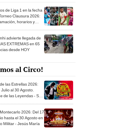
os de Liga 1 en la fecha
 Torneo Clausura 2026:
amación, horarios y
 ver
hi advierte llegada de
IAS EXTREMAS en 65
ncias desde HOY
mos al Circo!
de las Estrellas 2026:
 Julio al 30 Agosto.
e de las Leyendas - San
l
 Montecarlo 2026: Del 17
io hasta el 30 Agosto en
o Militar - Jesús María