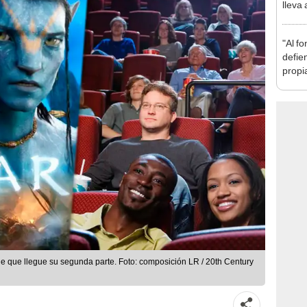
lleva
vida 
"Al fo
defie
propia
de que llegue su segunda parte. Foto: composición LR / 20th Century