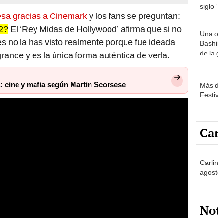
siglo”
resa gracias a Cinemark
y los fans se preguntan:
22?
El ‘Rey Midas de Hollywood’ afirma que si no
Una o
ces no la has visto realmente porque fue ideada
Bashir
de la
grande y es la única forma auténtica de verla.
: cine y mafia según Martin Scorsese
Más d
Festi
Car
Carlin
agost
No