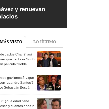
hávez y renuevan
alacios
 MÁS VISTO
LO ÚLTIMO
de Jackie Chan?, así
 vez que Jet Li se ‘burló’
1
 en película “Doble
l” [VIDEO]
n de gavilanes 2: ¿que
con ‘Leandro Santos’?
2
uce Sebastián Boscán,
os después
": ¿qué edad tiene
esca y cuántos años le