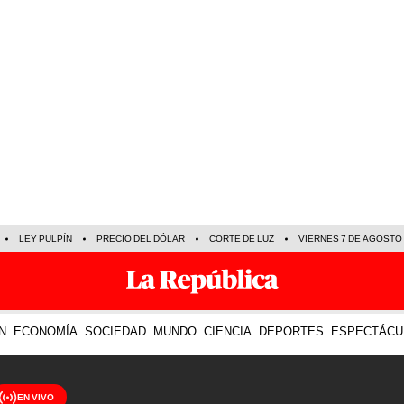
LEY PULPÍN
PRECIO DEL DÓLAR
CORTE DE LUZ
VIERNES 7 DE AGOSTO
N
ECONOMÍA
SOCIEDAD
MUNDO
CIENCIA
DEPORTES
ESPECTÁCU
EN VIVO