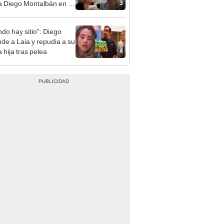
3
 a Diego Montalbán en la
real?
ndo hay sitio": Diego
nde a Laia y repudia a su
4
 hija tras pelea