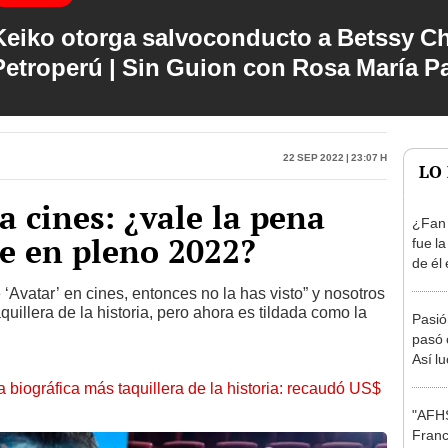
Keiko otorga salvoconducto a Betssy C
Petroperú | Sin Guion con Rosa María P
22 Sep 2022 | 23:07 h
LO
a cines: ¿vale la pena
¿Fan 
e en pleno 2022?
fue la
de él
morta
Avatar’ en cines, entonces no la has visto” y nosotros
uillera de la historia, pero ahora es tildada como la
Pasió
pasó 
Así l
18 añ
la biográfica más taquillera de la historia: recaudó US$
"AFHS
Franc