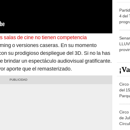
Partid
4 del
progr
dónde
as salas de cine no tienen competencia
Senam
LLUV
reaming o versiones caseras. En su momento
provi
con su prodigioso despliegue del 3D. Si no la has
e brindar un espectáculo audiovisual gratificante.
¡Va
or aporte que el remasterizado.
Circo 
del 15
Parqu
Migue
Circo
de Jul
Círcul