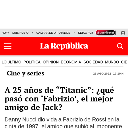
HOY
LUIS RUBIO
CÁMARA DE DIPUTADOS
KEIKO FUJIMORI
LA BELLA LU
LO ÚLTIMO
POLÍTICA
OPINIÓN
ECONOMÍA
SOCIEDAD
MUNDO
CIE
Cine y series
23 Ago 2022 | 17:19 h
A 25 años de “Titanic”: ¿qué
pasó con ‘Fabrizio’, el mejor
amigo de Jack?
Danny Nucci dio vida a Fabrizio de Rossi en la
cinta de 1997, el amigo que subió al imponente