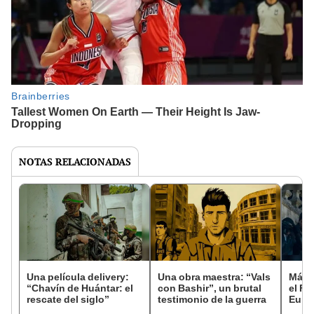
NOTAS RELACIONADAS
Una película delivery:
Una obra maestra: “Vals
Más d
“Chavín de Huántar: el
con Bashir”, un brutal
el Fe
rescate del siglo”
testimonio de la guerra
Euro