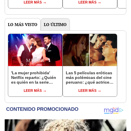
LEER MÁS
LEER MÁS
LO MÁS VISTO
LO ÚLTIMO
'La mujer prohibida'
Las 5 películas eróticas
Netflix reparto: ¿Quién
más polémicas del cine
es quién en la serie
peruano: ¿qué actrices
colombiana
y actores salen?
LEER MÁS
LEER MÁS
protagonizada por
Valerie Domínguez?