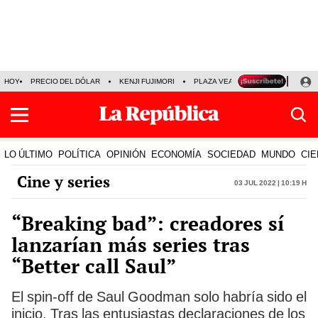
HOY
PRECIO DEL DÓLAR
KENJI FUJIMORI
PLAZA VEA
FERIADOS
KE
LO ÚLTIMO
POLÍTICA
OPINIÓN
ECONOMÍA
SOCIEDAD
MUNDO
CIE
Cine y series
03 Jul 2022 | 10:19 h
“Breaking bad”: creadores sí
lanzarían más series tras
“Better call Saul”
El spin-off de Saul Goodman solo habría sido el
inicio. Tras las entusiastas declaraciones de los