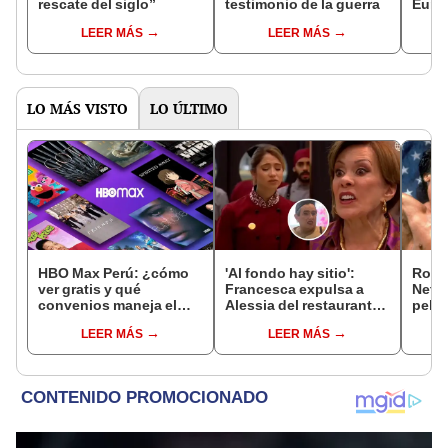
rescate del siglo”
testimonio de la guerra
Euro
LEER MÁS
LEER MÁS
LO MÁS VISTO
LO ÚLTIMO
HBO Max Perú: ¿cómo
'Al fondo hay sitio':
Rock
ver gratis y qué
Francesca expulsa a
Netfl
convenios maneja el
Alessia del restaurante
pelíc
streaming?
y de su casa por
plat
LEER MÁS
LEER MÁS
burlarse de ella