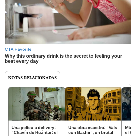
NOTAS RELACIONADAS
Una película delivery:
Una obra maestra: “Vals
Más d
“Chavín de Huántar: el
con Bashir”, un brutal
el Fe