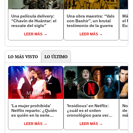
Una película delivery:
Una obra maestra: “Vals
Más d
“Chavín de Huántar: el
con Bashir”, un brutal
el Fe
rescate del siglo”
testimonio de la guerra
Euro
LEER MÁS
LEER MÁS
LO MÁS VISTO
LO ÚLTIMO
'La mujer prohibida'
'Insidious' en Netflix:
Nove
Netflix reparto: ¿Quién
¿cuál es el orden
de la
es quién en la serie
cronológico para ver
más 
colombiana
esta saga de terror?
Sudam
LEER MÁS
LEER MÁS
protagonizada por
trata
Valerie Domínguez?