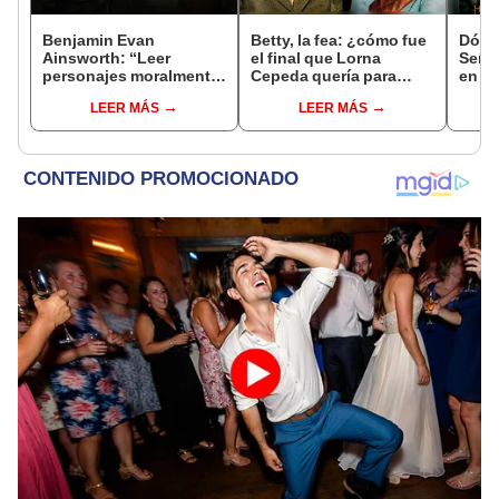
Benjamin Evan
Betty, la fea: ¿cómo fue
Dónde
Ainsworth: “Leer
el final que Lorna
Señor
personajes moralmente
Cepeda quería para
en qu
ambiguos nunca es
Nicolás y Patricia?
pelíc
LEER MÁS
LEER MÁS
blanco o negro ni
simple”