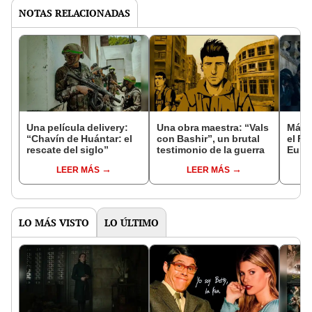
NOTAS RELACIONADAS
Una película delivery:
Una obra maestra: “Vals
Más d
“Chavín de Huántar: el
con Bashir”, un brutal
el Fe
rescate del siglo”
testimonio de la guerra
Euro
LEER MÁS
LEER MÁS
LO MÁS VISTO
LO ÚLTIMO