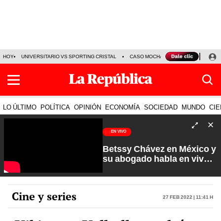
HOY
UNIVERSITARIO VS SPORTING CRISTAL
CASO MOCHASUELDOS
MIGUEL
LO ÚLTIMO
POLÍTICA
OPINIÓN
ECONOMÍA
SOCIEDAD
MUNDO
CIE
EN VIVO
Betssy Chávez en México y
su abogado habla en vivo |
Que No Se Te Olvide con
Carlos Cornejo
Cine y series
27 Feb 2022 | 11:41 h