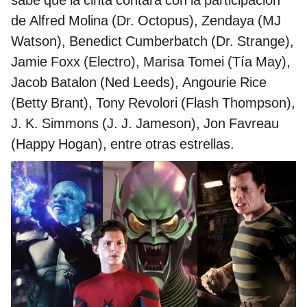
sabe que la cinta contará con la participación
de Alfred Molina (Dr. Octopus), Zendaya (MJ
Watson), Benedict Cumberbatch (Dr. Strange),
Jamie Foxx (Electro), Marisa Tomei (Tía May),
Jacob Batalon (Ned Leeds), Angourie Rice
(Betty Brant), Tony Revolori (Flash Thompson),
J. K. Simmons (J. J. Jameson), Jon Favreau
(Happy Hogan), entre otras estrellas.