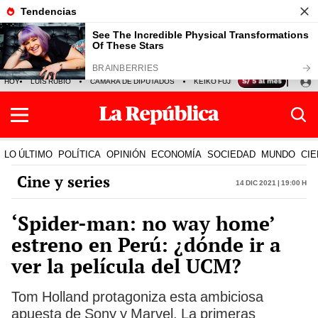
HOY
LUIS RUBIO
CÁMARA DE DIPUTADOS
KEIKO FUJIMORI
LA BELLA LU
LO ÚLTIMO
POLÍTICA
OPINIÓN
ECONOMÍA
SOCIEDAD
MUNDO
CIE
Cine y series
14 Dic 2021 | 19:00 h
‘Spider-man: no way home’
estreno en Perú: ¿dónde ir a
ver la película del UCM?
Tom Holland protagoniza esta ambiciosa
apuesta de Sony y Marvel. La primeras