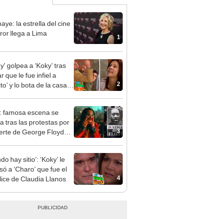
aye: la estrella del cine
ror llega a Lima
1
y' golpea a ‘Koky’ tras
 que le fue infiel a
2
to’ y lo bota de la casa
FHS’
: famosa escena se
za tras las protestas por
3
erte de George Floyd
EO]
ndo hay sitio’: ‘Koky’ le
só a ‘Charo’ que fue el
4
ice de Claudia Llanos