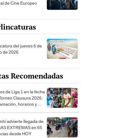
val de Cine Europeo
lincaturas
ncatura del jueves 6 de
o de 2026
tas Recomendadas
os de Liga 1 en la fecha
 Torneo Clausura 2026:
amación, horarios y
 ver
hi advierte llegada de
IAS EXTREMAS en 65
ncias desde HOY