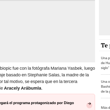
Te 
Una p
de Huá
biopic fue con la fotógrafa Mariana Yasbek, luego
siglo”
aje basado en Stephanie Salas, la madre de la
r tal motivo, se espera que en la tercera
Una o
Bashir
de
Aracely Arábumla
.
de la
llegará el programa protagonizado por Diego
Más d