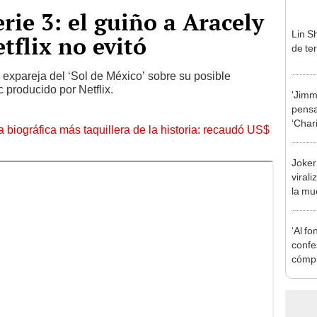
erie 3: el guiño a Aracely
Lin Sh
flix no evitó
de ter
a expareja del ‘Sol de México’ sobre su posible
c producido por Netflix.
'Jimm
pensar
‘Chari
la biográfica más taquillera de la historia: recaudó US$
en ‘A
Joker
virali
la mu
[VID
‘Al fo
confe
cómpl