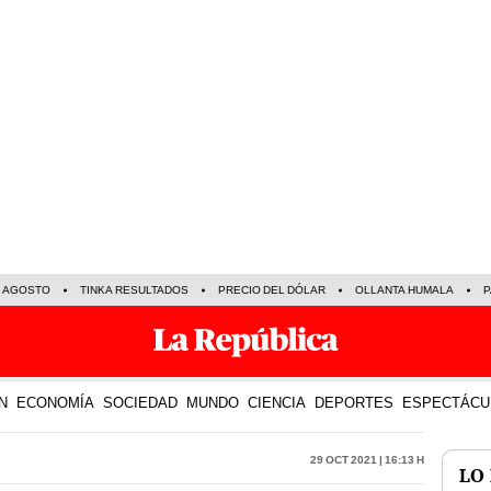
E AGOSTO
TINKA RESULTADOS
PRECIO DEL DÓLAR
OLLANTA HUMALA
P
N
ECONOMÍA
SOCIEDAD
MUNDO
CIENCIA
DEPORTES
ESPECTÁCU
29 Oct 2021 | 16:13 h
LO