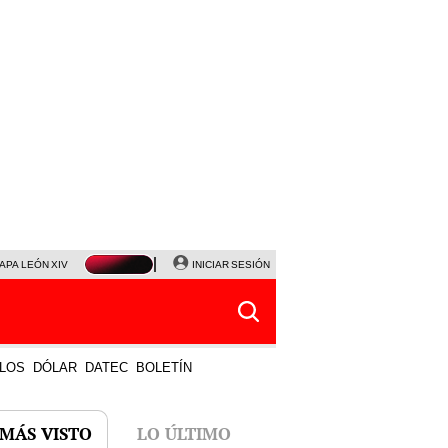
APA LEÓN XIV
NALDY SALDAÑA
INICIAR SESIÓN
LA BELLA LUZ
MAGALY MEDINA
HORÓS
LOS
DÓLAR
DATEC
BOLETÍN
 MÁS VISTO
LO ÚLTIMO