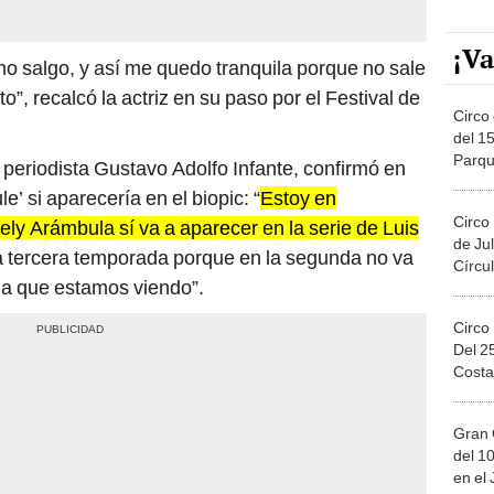
¡Va
o salgo, y así me quedo tranquila porque no sale
”, recalcó la actriz en su paso por el Festival de
Circo 
del 15
Parqu
periodista Gustavo Adolfo Infante, confirmó en
Migue
’ si aparecería en el biopic: “
Estoy en
Circo
ely Arámbula sí va a aparecer en la serie de Luis
de Jul
 la tercera temporada porque en la segunda no va
Círcul
, la que estamos viendo”.
Circo
Del 2
Costa
Gran 
del 10
en el