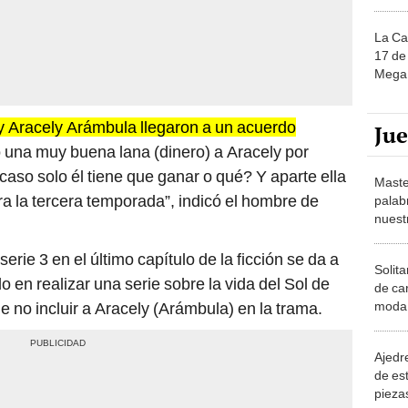
La Ca
17 de 
Mega 
y Aracely Arámbula llegaron a un acuerdo
Ju
io una muy buena lana (dinero) a Aracely por
Acaso solo él tiene que ganar o qué? Y aparte ella
Maste
ra la tercera temporada”, indicó el hombre de
palab
nuest
serie 3 en el último capítulo de la ficción se da a
Solita
en realizar una serie sobre la vida del Sol de
de ca
moda.
e no incluir a Aracely (Arámbula) en la trama.
demue
Ajedre
de es
piezas