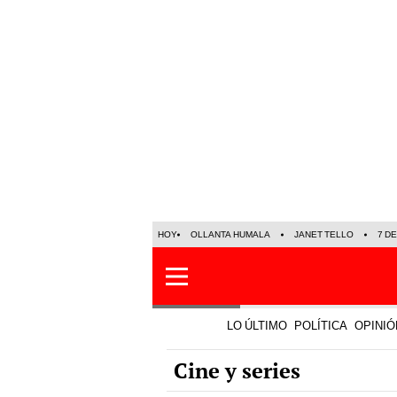
HOY
OLLANTA HUMALA
JANET TELLO
7 D
LO ÚLTIMO
POLÍTICA
OPINIÓ
Cine y series