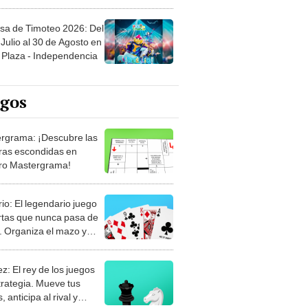
sa de Timoteo 2026: Del
Julio al 30 de Agosto en
Plaza - Independencia
egos
rgrama: ¡Descubre las
ras escondidas en
ro Mastergrama!
rio: El legendario juego
rtas que nunca pasa de
 Organiza el mazo y
stra tu habilidad.
z: El rey de los juegos
trategia. Mueve tus
, anticipa al rival y