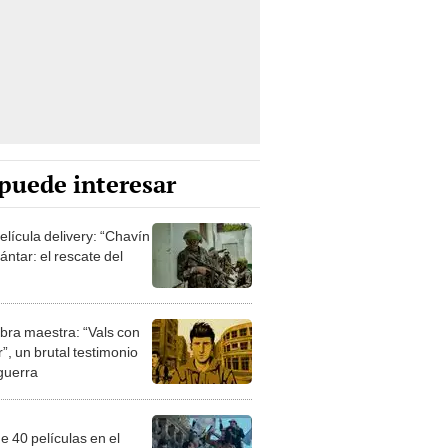
puede interesar
elícula delivery: “Chavín
ntar: el rescate del
bra maestra: “Vals con
”, un brutal testimonio
 guerra
e 40 películas en el