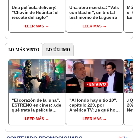
Una película delivery:
Una obra maestra: “Vals
Más d
“Chavín de Huántar: el
con Bashir”, un brutal
el Fe
rescate del siglo”
testimonio de la guerra
Euro
LEER MÁS
LEER MÁS
LO MÁS VISTO
LO ÚLTIMO
“El corazón de la luna”,
"Al fondo hay sitio 10",
¿Qué
ESTRENO en cines: ¿de
capítulo 229, por
2026
qué trata la película
América TV: ¿a qué hora
Netfl
peruana precandidata al
y dónde ver GRATIS la
Prime
LEER MÁS
LEER MÁS
Oscar?
serie?