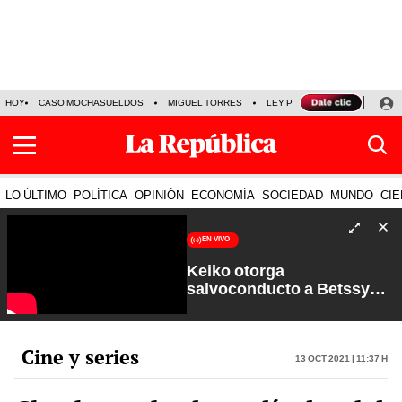
HOY
CASO MOCHASUELDOS
MIGUEL TORRES
LEY PULPÍN
PRECIO DEL
LO ÚLTIMO
POLÍTICA
OPINIÓN
ECONOMÍA
SOCIEDAD
MUNDO
CIE
EN VIVO
Keiko otorga
salvoconducto a Betssy
Chávez y renuevan
Petroperú | Sin Guion con
Rosa María Palacios
Cine y series
13 Oct 2021 | 11:37 h