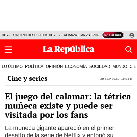
HOY
SINUANO RESULTADOS HOY
ALIANZA LIMA VS SPORT BOYS
JORGE MES
LO ÚLTIMO
POLÍTICA
OPINIÓN
ECONOMÍA
SOCIEDAD
MUNDO
CIE
Cine y series
29 Sep 2021 | 19:34 h
El juego del calamar: la tétrica
muñeca existe y puede ser
visitada por los fans
La muñeca gigante apareció en el primer
desafío de la serie de Netflix y entonó su