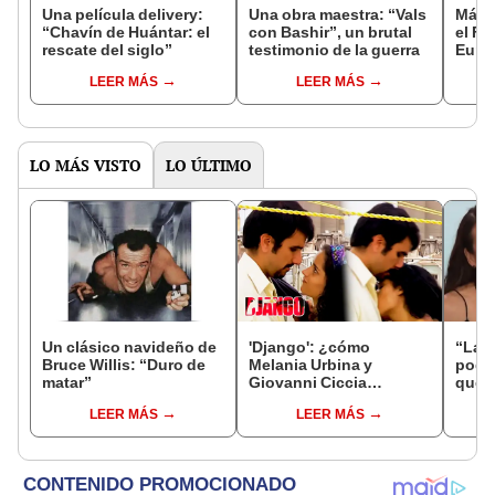
Una película delivery:
Una obra maestra: “Vals
Más d
“Chavín de Huántar: el
con Bashir”, un brutal
el Fe
rescate del siglo”
testimonio de la guerra
Euro
LEER MÁS
LEER MÁS
LO MÁS VISTO
LO ÚLTIMO
Un clásico navideño de
'Django': ¿cómo
“La r
Bruce Willis: “Duro de
Melania Urbina y
podrí
matar”
Giovanni Ciccia
qué K
filmaron escenas en la
quiere se
LEER MÁS
LEER MÁS
azotea?
[VID