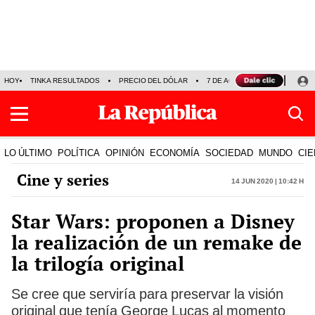
HOY
TINKA RESULTADOS
PRECIO DEL DÓLAR
7 DE AGOSTO
OLLANTA H
LO ÚLTIMO
POLÍTICA
OPINIÓN
ECONOMÍA
SOCIEDAD
MUNDO
CIE
Cine y series
14 Jun 2020 | 10:42 h
Star Wars: proponen a Disney
la realización de un remake de
la trilogía original
Se cree que serviría para preservar la visión
original que tenía George Lucas al momento