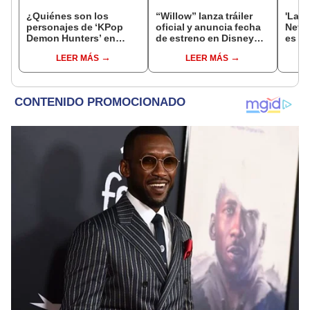
¿Quiénes son los
“Willow” lanza tráiler
'La m
personajes de ‘KPop
oficial y anuncia fecha
Netfl
Demon Hunters’ en
de estreno en Disney
es qu
Netflix? Descubre a los
Plus
colo
LEER MÁS
LEER MÁS
actores de doblaje
prot
Vale