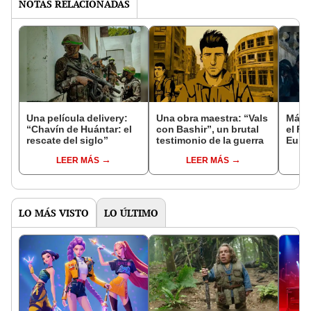
NOTAS RELACIONADAS
Una película delivery:
Una obra maestra: “Vals
Más d
“Chavín de Huántar: el
con Bashir”, un brutal
el Fe
rescate del siglo”
testimonio de la guerra
Euro
LEER MÁS
LEER MÁS
LO MÁS VISTO
LO ÚLTIMO