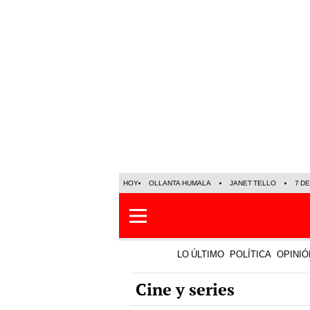
HOY
OLLANTA HUMALA
JANET TELLO
7 D
LO ÚLTIMO
POLÍTICA
OPINIÓ
Cine y series