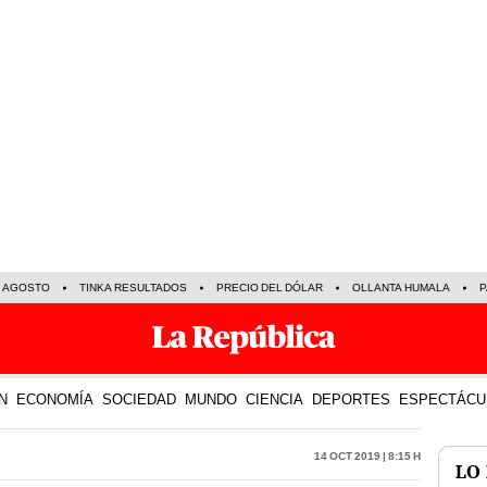
E AGOSTO
TINKA RESULTADOS
PRECIO DEL DÓLAR
OLLANTA HUMALA
P
N
ECONOMÍA
SOCIEDAD
MUNDO
CIENCIA
DEPORTES
ESPECTÁCU
14 Oct 2019 | 8:15 h
LO