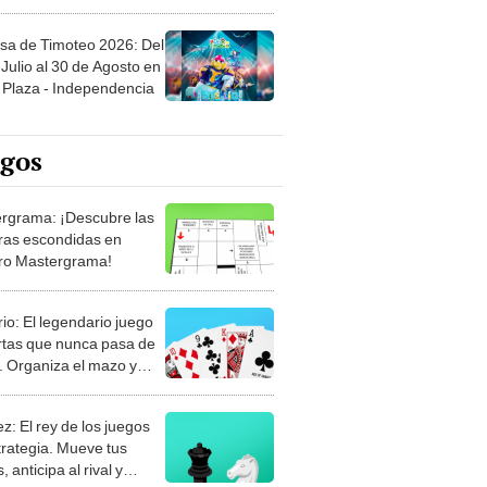
sa de Timoteo 2026: Del
Julio al 30 de Agosto en
Plaza - Independencia
egos
rgrama: ¡Descubre las
ras escondidas en
ro Mastergrama!
rio: El legendario juego
rtas que nunca pasa de
 Organiza el mazo y
stra tu habilidad.
z: El rey de los juegos
trategia. Mueve tus
, anticipa al rival y