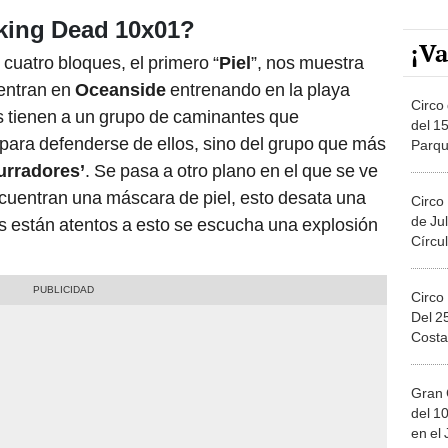
king Dead 10x01?
¡Va
 cuatro bloques, el primero “
Piel
”, nos muestra
entran en
Oceanside
entrenando en la playa
Circo 
s tienen a un grupo de caminantes que
del 15
 para defenderse de ellos, sino del grupo que más
Parqu
Migue
urradores’
. Se pasa a otro plano en el que se ve
ncuentran una máscara de piel, esto desata una
Circo
de Jul
s están atentos a esto se escucha una explosión
Círcul
Circo
Del 2
Costa
Gran 
del 10
en el