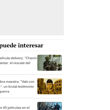
puede interesar
elícula delivery: “Chavín
ntar: el rescate del
bra maestra: “Vals con
”, un brutal testimonio
 guerra
e 40 películas en el