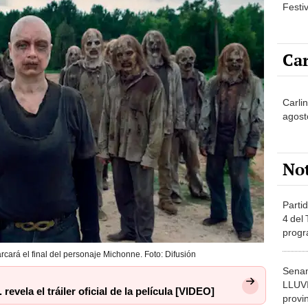
Festi
Car
Carlin
agost
No
Partid
4 del
progr
dónde
ará el final del personaje Michonne. Foto: Difusión
Senam
LLUV
revela el tráiler oficial de la película [VIDEO]
provi