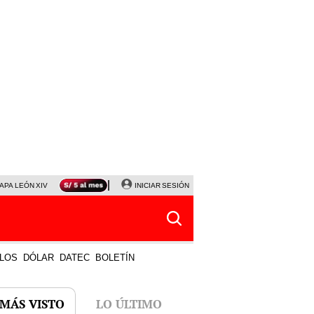
APA LEÓN XIV
NALDY SALDAÑA
INICIAR SESIÓN
LA BELLA LUZ
MAGALY MEDINA
HORÓS
LOS
DÓLAR
DATEC
BOLETÍN
 MÁS VISTO
LO ÚLTIMO