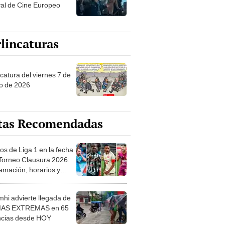
val de Cine Europeo
lincaturas
catura del viernes 7 de
o de 2026
tas Recomendadas
os de Liga 1 en la fecha
 Torneo Clausura 2026:
amación, horarios y
 ver
hi advierte llegada de
IAS EXTREMAS en 65
ncias desde HOY