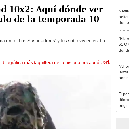
d 10x2: Aquí dónde ver
Netfli
ulo de la temporada 10
pelíc
demon
públi
no ve
“El a
ma entre ‘Los Susurradores’ y los sobrevivientes. La
61 ON
dónde
Angel
la biográfica más taquillera de la historia: recaudó US$
"Al fo
lanza
por i
El pa
difere
origi