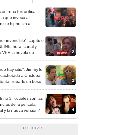
x estrena terrorífica
ula que invoca al
1
io e hipnotiza al
co: protagonista advierte
rla
mor invencible”, capítulo
LINE: hora, canal y
2
 VER la novela de
ique Boyer
ndo hay sitio": Jimmy le
 cachetada a Cristóbal
3
ntentar robarle un beso
drino 3: ¿cuáles son las
ncias de la película
4
nal y la nueva versión?