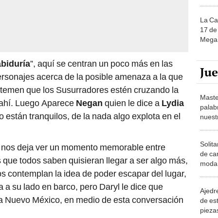
La Ca
17 de 
Mega 
abiduría
”, aquí se centran un poco más en las
Ju
ersonajes acerca de la posible amenaza a la que
temen que los Susurradores estén cruzando la
Maste
 ahí. Luego Aparece
Negan
quien le dice a
Lydia
palab
están tranquilos, de la nada algo explota en el
nuest
Solita
”, nos deja ver un momento memorable entre
de ca
 que todos saben quisieran llegar a ser algo más,
moda.
s contemplan la idea de poder escapar del lugar,
demue
a a su lado en barco, pero Daryl le dice que
Ajedre
 a Nuevo México, en medio de esta conversación
de es
piezas