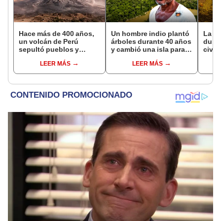
Hace más de 400 años,
Un hombre indio plantó
La A
un volcán de Perú
árboles durante 40 años
duran
sepultó pueblos y
y cambió una isla para
civil
provocó uno de los
siempre: hoy su bosque
halla
LEER MÁS
LEER MÁS
veranos más fríos de la
supera casi 6 veces al
cent
historia: sigue bajo
Parque de las Leyendas
bajo 
monitoreo
de Perú
podr
histo