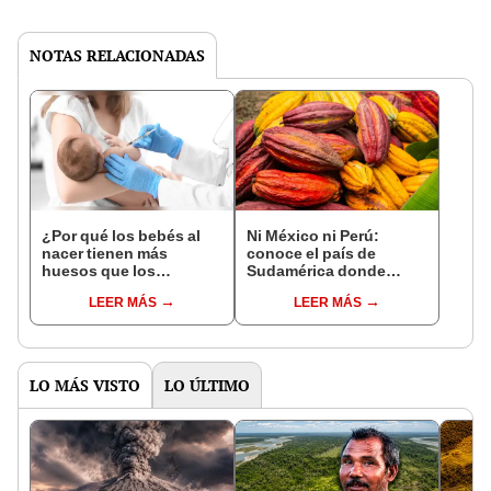
NOTAS RELACIONADAS
¿Por qué los bebés al
Ni México ni Perú:
nacer tienen más
conoce el país de
huesos que los
Sudamérica donde
adultos?
nació el cacao, según
LEER MÁS
LEER MÁS
estudio
LO MÁS VISTO
LO ÚLTIMO