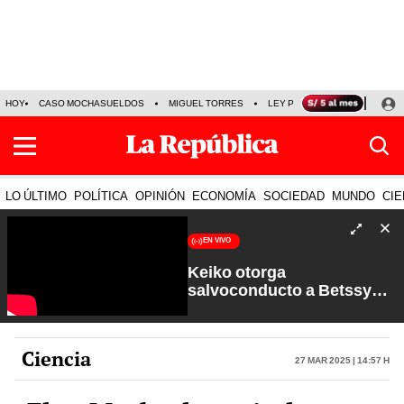
HOY
CASO MOCHASUELDOS
MIGUEL TORRES
LEY PULPÍN
PRECIO DEL
LO ÚLTIMO
POLÍTICA
OPINIÓN
ECONOMÍA
SOCIEDAD
MUNDO
CIE
EN VIVO
Keiko otorga
salvoconducto a Betssy
Chávez y renuevan
Petroperú | Sin Guion con
Rosa María Palacios
Ciencia
27 Mar 2025 | 14:57 h