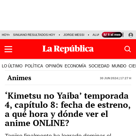
HOY
SINUANO RESULTADOS HOY
JORGE MESSI
ALIANZA LIMA VS SPORT BO
LO ÚLTIMO
POLÍTICA
OPINIÓN
ECONOMÍA
SOCIEDAD
MUNDO
CIE
Animes
30 Jun 2024 | 17:27 h
‘Kimetsu no Yaiba’ temporada
4, capítulo 8: fecha de estreno,
a qué hora y dónde ver el
anime ONLINE?