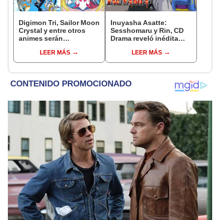
Digimon Tri, Sailor Moon
Inuyasha Asatte:
Crystal y entre otros
Sesshomaru y Rin, CD
animes serán
Drama reveló inédita
trasmitidos por un canal
declaración de amor
LEER MÁS
LEER MÁS
peruano
[VIDEO]