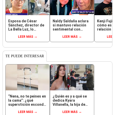
Esposa de César
Naldy Saldaña aclara
Kenji Fuji
Sánchez, director de
si mantuvo relación
cómo es s
La Bella Luz, lo
sentimental con
relación c
defiende y asegura
director de La Bella
Fujimori t
LEER MÁS
LEER MÁS
LEER
que él confesó
Luz tras denunciarlo
ausencia e
relación clandestina
por tocamientos: “Me
eventos: "
con Naldy Saldaña:
parece muy bajo”
Érika, mi s
"Hace dos años"
TE PUEDE INTERESAR
“Nena, no te peines en
¿Quién es y a qué se
la cama”: ¿qué
dedica Kyara
superstición esconde
Villanella, la hija de
la famosa frase de los
Keiko Fujimori que le
LEER MÁS
LEER MÁS
Enanitos Verdes?
dio la contra a nivel
nacional?