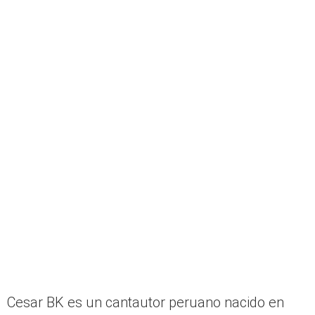
Cesar BK es un cantautor peruano nacido en
1995 y que desde muy pequeño se interesó en
el mundo de la música. A sus 23 años inició su