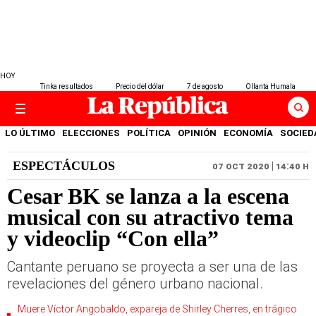
HOY
Tinka resultados
Precio del dólar
7 de agosto
Ollanta Humala
LO ÚLTIMO
ELECCIONES
POLÍTICA
OPINIÓN
ECONOMÍA
SOCIED
ESPECTÁCULOS
07 OCT 2020 | 14:40 H
Cesar BK se lanza a la escena
musical con su atractivo tema
y videoclip “Con ella”
Cantante peruano se proyecta a ser una de las
revelaciones del género urbano nacional.
Muere Víctor Angobaldo, expareja de Shirley Cherres, en trágico