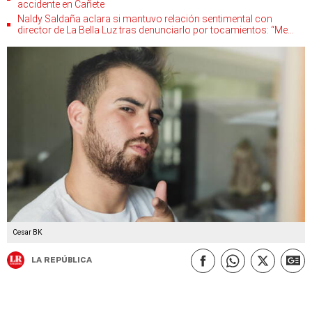
accidente en Cañete
Naldy Saldaña aclara si mantuvo relación sentimental con
director de La Bella Luz tras denunciarlo por tocamientos: “Me
parece muy bajo”
Cesar BK
La República