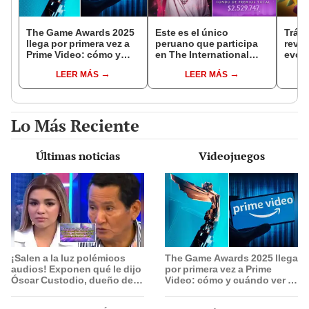
The Game Awards 2025
Este es el único
Tráil
llega por primera vez a
peruano que participa
reve
Prime Video: cómo y
en The International
evolu
cuándo ver el evento
2025 de Dota 2 con el
sigui
LEER MÁS
LEER MÁS
equipo Heroic
Lo Más Reciente
Últimas noticias
Videojuegos
¡Salen a la luz polémicos
The Game Awards 2025 llega
audios! Exponen qué le dijo
por primera vez a Prime
Óscar Custodio, dueño de
Video: cómo y cuándo ver el
La Bella Luz, a Naldy
evento
Saldaña tras denunciar a