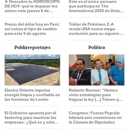
➤ Descubre tu HORÓSCOPO
Este es el único peruano
director musical
DE HOY: qué te deparan los
que participa en The
astros este jueves 6 de
International 2025 de Dota 2
agosto, según Jhan
con el equipo Heroic
Sandoval
Precio del dólar hoy en Perú:
Tráiler de Pokémon Z-A
así cotiza el tipo de cambio
revela UNA nueva mega-
para este 5 de agosto
evolución para su siguiente
juego
Publirreportajes
Política
Electro Oriente impulsa
Roberto Burneo: "Hemos
energía limpia y confiable en
visto estrategias para
las fronteras de Loreto
fraguar la ley (...) Tienen que
conocer toda la lista"
El Gobierno apuesta por el
Congreso: Fuerza Popular
factoring para reactivar las
liderará seis comisiones en
empresas: ¿Qué es y cómo
la Cámara de Diputados
funciona?