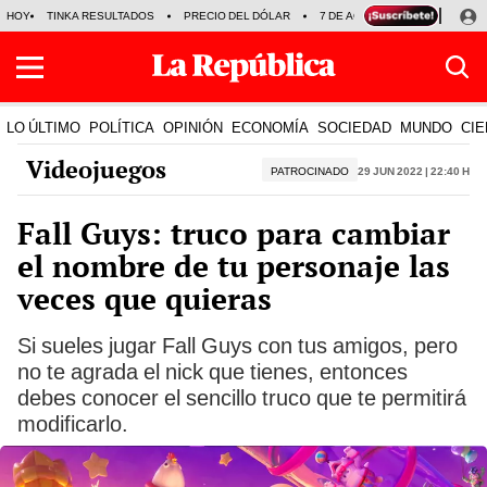
HOY
TINKA RESULTADOS
PRECIO DEL DÓLAR
7 DE AGOSTO
OLLANTA H
LO ÚLTIMO
POLÍTICA
OPINIÓN
ECONOMÍA
SOCIEDAD
MUNDO
CIE
Videojuegos
PATROCINADO
29 Jun 2022 | 22:40 h
Fall Guys: truco para cambiar
el nombre de tu personaje las
veces que quieras
Si sueles jugar Fall Guys con tus amigos, pero
no te agrada el nick que tienes, entonces
debes conocer el sencillo truco que te permitirá
modificarlo.