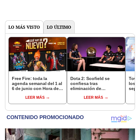
LO MÁS VISTO
LO ÚLTIMO
Free Fire: toda la
Dota 2: Scofield se
Tower
agenda semanal del 1 al
confiesa tras
los c
6 de junio con Hora del
eliminación de
sept
Fuego y Melena Feroz
Infamous, “no pude
premi
LEER MÁS
LEER MÁS
jugar al cien”