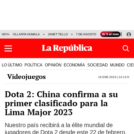
HOY
OLLANTA HUMALA
JANET TELLO
7 DE AGOSTO
TINKA RESULTADOS
LO ÚLTIMO
POLÍTICA
OPINIÓN
ECONOMÍA
SOCIEDAD
MUNDO
CIE
Videojuegos
16 Ene 2023 | 14:13 h
Dota 2: China confirma a su
primer clasificado para la
Lima Major 2023
Nuestro país recibirá a la élite mundial de
jugadores de Dota 2 desde este 22 de febrero.